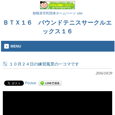
相模原市民団体ホームページ site
ＢＴＸ１６ バウンドテニスサークルエ
ックス１６
MENU
１０月２４日の練習風景の一コマです
2016/10/29
Pocket