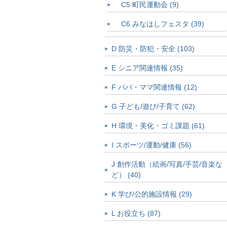
C5 町民運動会 (9)
C6 みなはしフェスタ (39)
D 防災・防犯・安全 (103)
E シニア関連情報 (35)
F パパ・ママ関連情報 (12)
G 子ども/遊び/子育て (62)
H 環境・美化・ゴミ課題 (61)
I スポーツ/運動/健康 (56)
J 創作活動（絵画/写真/手芸/音楽な
ど） (40)
K 学び/公的施設情報 (29)
L お役立ち (87)