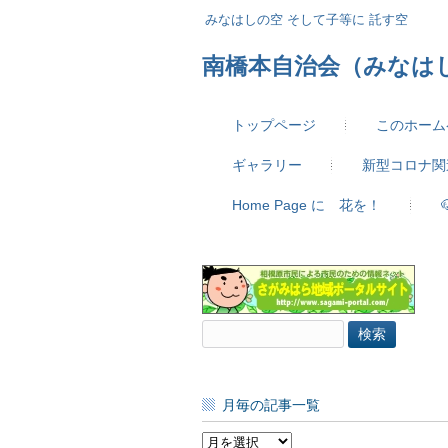
みなはしの空 そして子等に 託す空
南橋本自治会（みなは
トップページ
このホーム
ギャラリー
新型コロナ関
Home Page に 花を！
検
索:
月毎の記事一覧
月