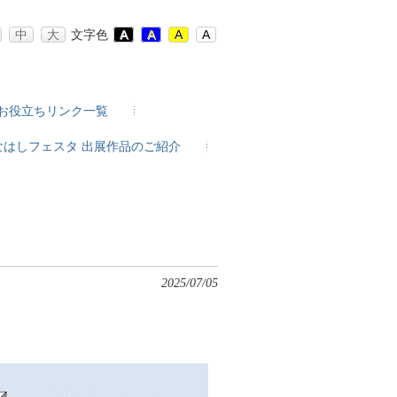
中
大
文字色
A
A
A
A
お役立ちリンク一覧
なはしフェスタ 出展作品のご紹介
2025/07/05