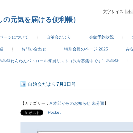
文字サイズ
小
しの元気を届ける便利帳）
ページについて
自治会だより
会館予約状況
連
お問い合わせ
特別会員のページ 2025
み
🐶🐶🐶わんわんパトロール隊員リスト（只今募集中です）🐶🐶🐶
自治会だより7月1日号
【カテゴリー：
A 本部からのお知らせ
未分類
】
Pocket