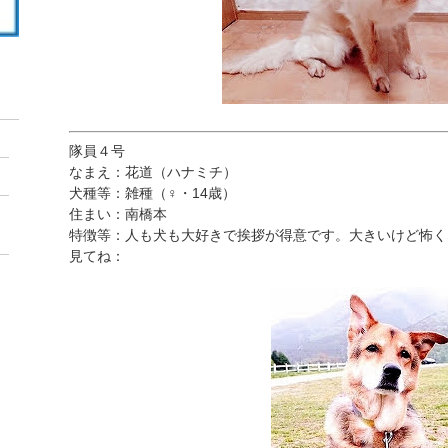
隊員４号
なまえ：花道（ハナミチ）
犬種等：雑種（♀・14歳）
住まい：南橋本
特徴等：人も犬も大好きで挨拶が得意です。大きいけど怖く
見てね：