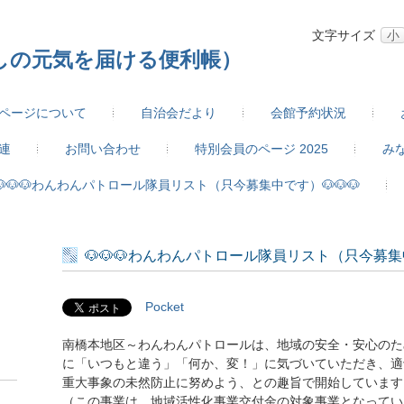
文字サイズ
小
しの元気を届ける便利帳）
ページについて
自治会だより
会館予約状況
連
お問い合わせ
特別会員のページ 2025
み
🐶🐶🐶わんわんパトロール隊員リスト（只今募集中です）🐶🐶🐶
🐶🐶🐶わんわんパトロール隊員リスト（只今募集中
Pocket
南橋本地区～わんわんパトロールは、地域の安全・安心のた
に「いつもと違う」「何か、変！」に気づいていただき、適
重大事象の未然防止に努めよう、との趣旨で開始しています
（この事業は、地域活性化事業交付金の対象事業となってい