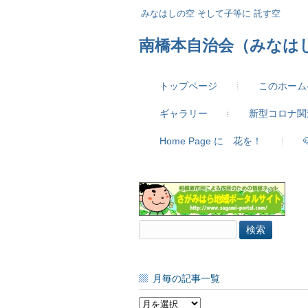
みなはしの空 そして子等に 託す空
南橋本自治会（みなは
トップページ
このホーム
ギャラリー
新型コロナ関
Home Page に 花を！
検
索:
月毎の記事一覧
月