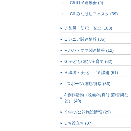
C5 町民運動会 (9)
C6 みなはしフェスタ (39)
D 防災・防犯・安全 (103)
E シニア関連情報 (35)
F パパ・ママ関連情報 (12)
G 子ども/遊び/子育て (62)
H 環境・美化・ゴミ課題 (61)
I スポーツ/運動/健康 (56)
J 創作活動（絵画/写真/手芸/音楽な
ど） (40)
K 学び/公的施設情報 (29)
L お役立ち (87)