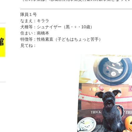
隊員１号
なまえ：キララ
犬種等：シュナイザー（黒・♀・10歳）
住まい：南橋本
特徴等：性格素直（子どもはちょっと苦手）
見てね：