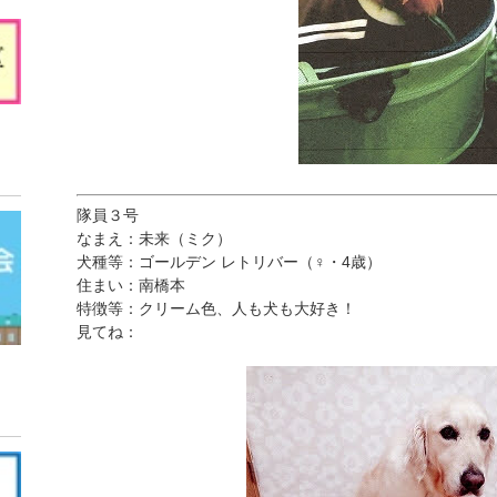
隊員３号
なまえ：未来（ミク）
犬種等：ゴールデン レトリバー（♀・4歳）
住まい：南橋本
特徴等：クリーム色、人も犬も大好き！
見てね：