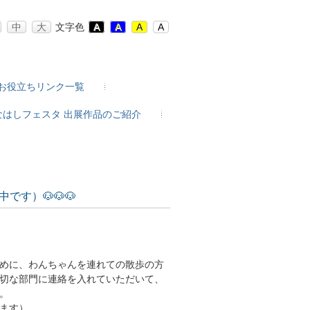
中
大
文字色
A
A
A
A
お役立ちリンク一覧
なはしフェスタ 出展作品のご紹介
です）🐶🐶🐶
めに、わんちゃんを連れての散歩の方
切な部門に連絡を入れていただいて、
。
ます）