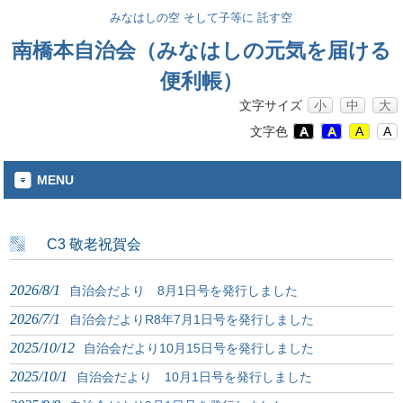
みなはしの空 そして子等に 託す空
南橋本自治会（みなはしの元気を届ける
便利帳）
文字サイズ
小
中
大
文字色
A
A
A
A
MENU
C3 敬老祝賀会
2026/8/1
自治会だより 8月1日号を発行しました
2026/7/1
自治会だよりR8年7月1日号を発行しました
2025/10/12
自治会だより10月15日号を発行しました
2025/10/1
自治会だより 10月1日号を発行しました