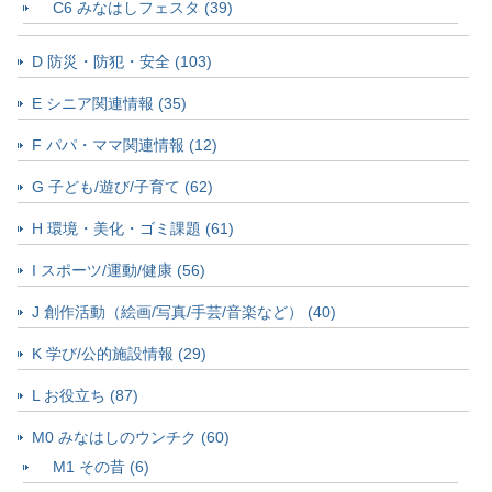
C6 みなはしフェスタ (39)
D 防災・防犯・安全 (103)
E シニア関連情報 (35)
F パパ・ママ関連情報 (12)
G 子ども/遊び/子育て (62)
H 環境・美化・ゴミ課題 (61)
I スポーツ/運動/健康 (56)
J 創作活動（絵画/写真/手芸/音楽など） (40)
K 学び/公的施設情報 (29)
L お役立ち (87)
M0 みなはしのウンチク (60)
M1 その昔 (6)