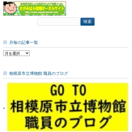
検
索:
月毎の記事一覧
月
毎
の
記
相模原市立博物館 職員のブログ
事
一
覧