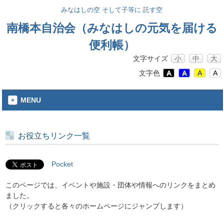
みなはしの空 そして子等に 託す空
南橋本自治会（みなはしの元気を届ける
便利帳）
文字サイズ
小
中
大
文字色
A
A
A
A
MENU
お役立ちリンク一覧
Pocket
このページでは、イベントや施設・団体や情報へのリンクをまとめ
ました。
（クリックすると各々のホームページにジャンプします）