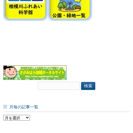
検
索:
月毎の記事一覧
月
毎
の