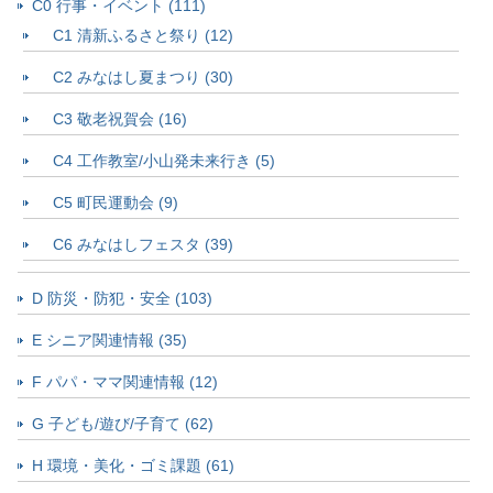
C0 行事・イベント (111)
C1 清新ふるさと祭り (12)
C2 みなはし夏まつり (30)
C3 敬老祝賀会 (16)
C4 工作教室/小山発未来行き (5)
C5 町民運動会 (9)
C6 みなはしフェスタ (39)
D 防災・防犯・安全 (103)
E シニア関連情報 (35)
F パパ・ママ関連情報 (12)
G 子ども/遊び/子育て (62)
H 環境・美化・ゴミ課題 (61)