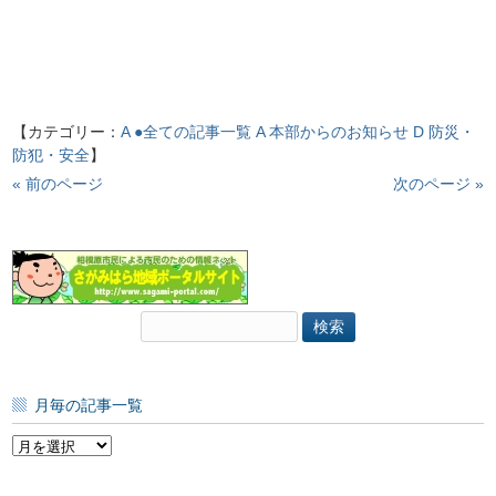
【カテゴリー：
A ●全ての記事一覧
A 本部からのお知らせ
D 防災・
防犯・安全
】
« 前のページ
次のページ »
検
索:
月毎の記事一覧
月
毎
の