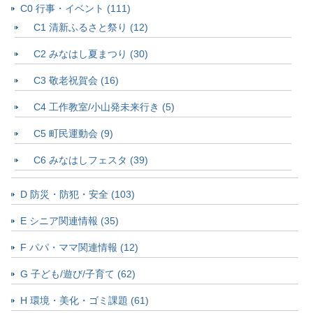
C0 行事・イベント (111)
C1 清新ふるさと祭り (12)
C2 みなはし夏まつり (30)
C3 敬老祝賀会 (16)
C4 工作教室/小山発未来行き (5)
C5 町民運動会 (9)
C6 みなはしフェスタ (39)
D 防災・防犯・安全 (103)
E シニア関連情報 (35)
F パパ・ママ関連情報 (12)
G 子ども/遊び/子育て (62)
H 環境・美化・ゴミ課題 (61)