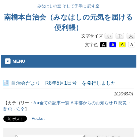
みなはしの空 そして子等に 託す空
南橋本自治会（みなはしの元気を届ける
便利帳）
文字サイズ
小
中
大
文字色
A
A
A
A
MENU
自治会だより R8年5月1日号 を発行しました
2026/05/01
【カテゴリー：
A ●全ての記事一覧
A 本部からのお知らせ
D 防災・
防犯・安全
】
Pocket