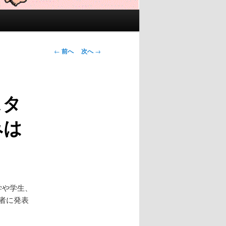
投
←
前へ
次へ
→
稿
ナ
ビ
スタ
ゲ
ー
みは
シ
ョ
ン
学や学生、
者に発表