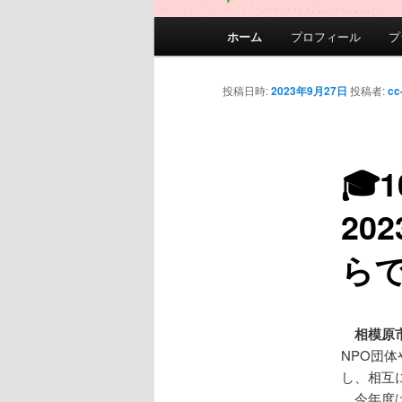
メ
ホーム
プロフィール
プ
イ
ン
メ
投稿日時:
2023年9月27日
投稿者:
cc
ニ
ュ
ー
🎓
20
らで
相模原
NPO団
し、相互
今年度