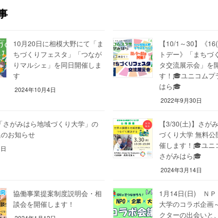
事
10月20日に相模大野にて「ま
【10/1～30】《1
ちづくりフェスタ」「つなが
トデー》「まちづ
りマルシェ」を同日開催しま
タ交流展示会」を
す
す！🎓ユニコムプ
はら🎓
2024年10月4日
2022年9月30日
度「さがみはら地域づくり大学」の
【3/30(土)】さ
集のお知らせ
づくり大学 無料公
催します！🎓ユニ
2日
さがみはら🎓
2024年3月14日
協働事業提案制度説明会・相
1月14日(日) Ｎ
談会を開催します！
大学のコラボ企画
クターの出会いと
2024年1月12日