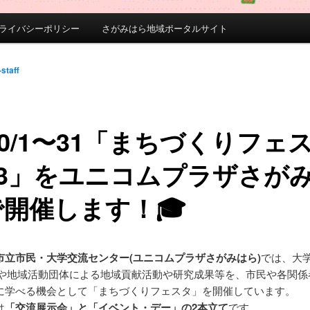
ライバシーポリシー
さがみはら地域ポータルサイト
-staff
10/1〜31「まちづくりフェ
23」をユニコムプラザさが
開催します！🎓
市立市民・大学交流センター(ユニコムプラザさがみはら)
では、大
体や地域活動団体による地域貢献活動や研究成果等を、市民や各関係
に学べる機会として「まちづくりフェスタ」を開催しています。
は
「交流展示会」と「イベント・デー」の2本立て
です。