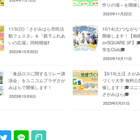
作りの場～を開催
2023年11月22日
11/5(日)『さがみはら市民活
10/14(土)つなが
動フェスタ』＆『親子ふれあ
開催します！【相模大
いの広場』同時開催❗
onSQUARE 3F
学生Club🎓
2023年10月30日
2023年10月11日
「食品ロスに関するリレー講
【6/10(土)】さ
演会」をユニコムプラザさが
づくり大学 無料公
みはらで開催します！
催します！🎓ユニ
さがみはら🎓
2023年10月6日
2023年5月31日