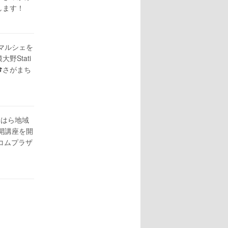
します！
りマルシェを
野Stati
】🎓さがまち
がみはら地域
開講座を開
コムプラザ