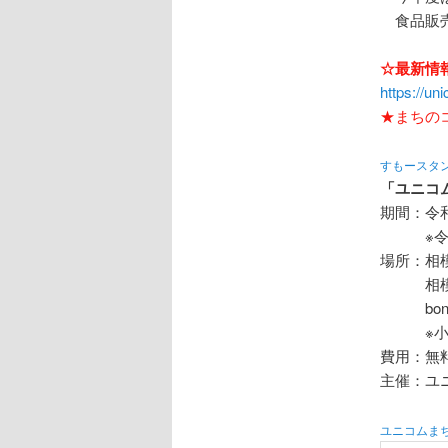
食品販売
☆最新情
https://un
★まちの
すもースタ
「ユニコ
期間：令和
※令和5
場所：相
相模原市
bono
※小田急
費用：無
主催：ユ
ユニコムまち