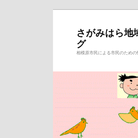
メ
イ
ン
さがみはら地
コ
グ
ン
テ
相模原市民による市民のための
ン
ツ
へ
移
動