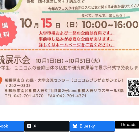
Threads
book
X
Bluesky