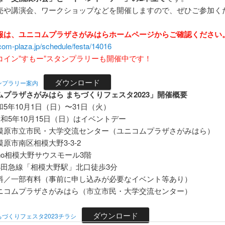
や講演会、ワークショップなどを開催しますので、ぜひご参加く
報は、ユニコムプラザさがみはらホームページからご確認ください
icom-plaza.jp/schedule/festa/14016
コイン”すもー”スタンプラリーも開催中です！
ダウンロード
ンプラリー案内
ムプラザさがみはら まちづくりフェスタ2023」開催概要
5年10月1日（日）〜31日（火）
年10月15日（日）はイベントデー
模原市立市民・大学交流センター（ユニコムプラザさがみはら）
南区相模大野3-3-2
相模大野サウスモール3階
線「相模大野駅」北口徒歩3分
料／一部有料（事前に申し込みが必要なイベント等あり）
ニコムプラザさがみはら（市立市民・大学交流センター）
ダウンロード
づくりフェスタ2023チラシ