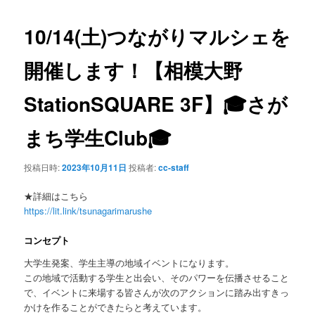
ナ
ビ
10/14(土)つながりマルシェを
ゲ
ー
開催します！【相模大野
シ
ョ
StationSQUARE 3F】🎓さが
ン
まち学生Club🎓
投稿日時:
2023年10月11日
投稿者:
cc-staff
★詳細はこちら
https://lit.link/tsunagarimarushe
コンセプト
大学生発案、学生主導の地域イベントになります。
この地域で活動する学生と出会い、そのパワーを伝播させること
で、イベントに来場する皆さんが次のアクションに踏み出すきっ
かけを作ることができたらと考えています。