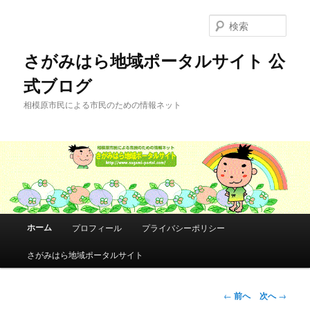
メ
イ
検
ン
索
コ
さがみはら地域ポータルサイト 公
ン
式ブログ
テ
ン
相模原市民による市民のための情報ネット
ツ
へ
移
動
メ
ホーム
プロフィール
プライバシーポリシー
イ
ン
さがみはら地域ポータルサイト
メ
ニ
ュ
投
←
前へ
次へ
→
ー
稿