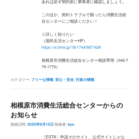
あれば必ず契約前に事業者に確認しましょう。
このほか、契約トラブルで困ったら消費生活総
合センターにご相談ください！
☆詳しく知りたい
（国民生活センターHP）
https://e.bme.jp/18/1744/667/426
相模原市消費生活総合センター相談専用（042-7
75-1770）
カテゴリー:
フリーな情報
,
安心・安全
,
行政の情報
相模原市消費生活総合センターからの
お知らせ
投稿日時:
2025年8月15日
投稿者:
ayu
〔ESTA〕申請そのサイト、公式サイトじゃな