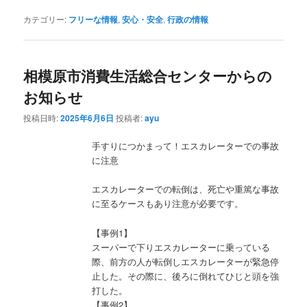
カテゴリー:
フリーな情報
,
安心・安全
,
行政の情報
相模原市消費生活総合センターからの
お知らせ
投稿日時:
2025年6月6日
投稿者:
ayu
手すりにつかまって！エスカレーターでの事故
に注意
エスカレーターでの転倒は、死亡や重篤な事故
に至るケースもあり注意が必要です。
【事例1】
スーパーで下りエスカレーターに乗っている
際、前方の人が転倒しエスカレーターが緊急停
止した。その際に、後ろに倒れてひじと頭を強
打した。
【事例2】