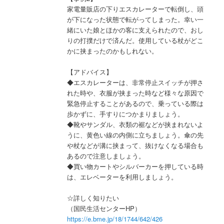
家電量販店の下りエスカレーターで転倒し、頭
が下になった状態で転がってしまった。幸い一
緒にいた娘とほかの客に支えられたので、おし
りの打撲だけで済んだ。使用している杖がどこ
かに挟まったのかもしれない。
【アドバイス】
◆エスカレーターは、非常停止スイッチが押さ
れた時や、衣服が挟まった時など様々な原因で
緊急停止することがあるので、乗っている際は
歩かずに、手すりにつかまりましょう。
◆靴やサンダル、衣類の裾などが挟まれないよ
うに、黄色い線の内側に立ちましょう。傘の先
や杖などが溝に挟まって、抜けなくなる場合も
あるので注意しましょう。
◆買い物カートやシルバーカーを押している時
は、エレベーターを利用しましょう。
☆詳しく知りたい
（国民生活センターHP）
https://e.bme.jp/18/1744/642/426