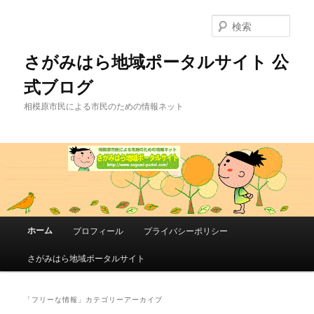
メ
サ
イ
ブ
検
ン
コ
索
コ
ン
さがみはら地域ポータルサイト 公
ン
テ
式ブログ
テ
ン
ン
ツ
相模原市民による市民のための情報ネット
ツ
へ
へ
移
移
動
動
メ
ホーム
プロフィール
プライバシーポリシー
イ
ン
さがみはら地域ポータルサイト
メ
ニ
ュ
「
フリーな情報
」カテゴリーアーカイブ
ー