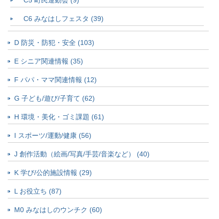
C6 みなはしフェスタ (39)
D 防災・防犯・安全 (103)
E シニア関連情報 (35)
F パパ・ママ関連情報 (12)
G 子ども/遊び/子育て (62)
H 環境・美化・ゴミ課題 (61)
I スポーツ/運動/健康 (56)
J 創作活動（絵画/写真/手芸/音楽など） (40)
K 学び/公的施設情報 (29)
L お役立ち (87)
M0 みなはしのウンチク (60)