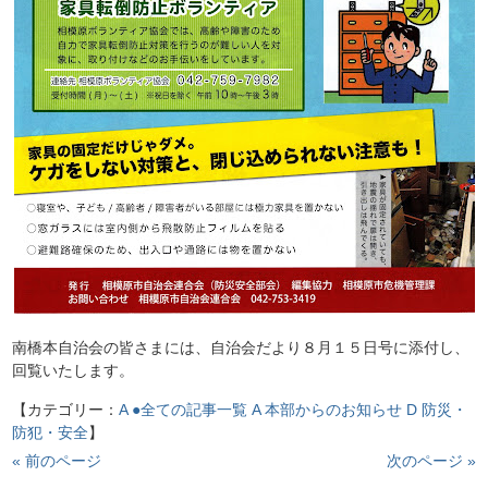
南橋本自治会の皆さまには、自治会だより８月１５日号に添付し、
回覧いたします。
【カテゴリー：
A ●全ての記事一覧
A 本部からのお知らせ
D 防災・
防犯・安全
】
« 前のページ
次のページ »