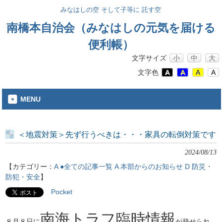
みなはしの空 そして子等に 託す空
南橋本自治会（みなはしの元気を届ける
便利帳）
文字サイズ
小
中
大
文字色
A
A
A
A
MENU
＜地震対策＞先ず行うべきは・・・家具の転倒対策です
2024/08/13
【カテゴリー：
A ●全ての記事一覧
A 本部からのお知らせ
D 防災・
防犯・安全
】
Pocket
南海トラフ臨時情報
８月８日に
が発せられ