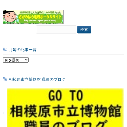
検
索:
月毎の記事一覧
月
毎
の
記
相模原市立博物館 職員のブログ
事
一
覧