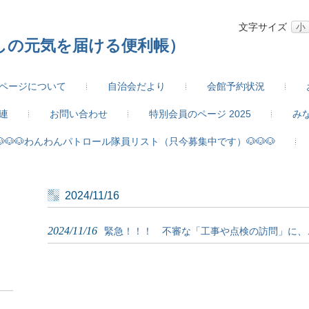
文字サイズ
小
しの元気を届ける便利帳）
ページについて
自治会だより
会館予約状況
連
お問い合わせ
特別会員のページ 2025
み
🐶🐶🐶わんわんパトロール隊員リスト（只今募集中です）🐶🐶🐶
2024/11/16
2024/11/16
緊急！！！ 不審な「工事や点検の訪問」に、