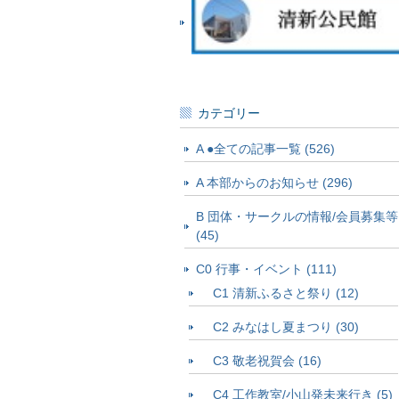
カテゴリー
A ●全ての記事一覧 (526)
A 本部からのお知らせ (296)
B 団体・サークルの情報/会員募集等
(45)
C0 行事・イベント (111)
C1 清新ふるさと祭り (12)
C2 みなはし夏まつり (30)
C3 敬老祝賀会 (16)
C4 工作教室/小山発未来行き (5)