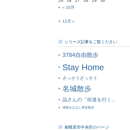
25
26
27
28
29
30
« 10月
12月 »
シリーズ記事をご覧ください
3784自由散歩
Stay Home
さっそうざっそう
名城散歩
品さんの「街道を行く」
清新みなはし歴史散歩
相模原市中央区のページ