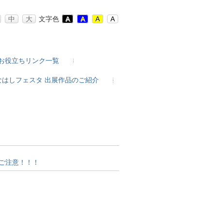
中
大
文字色
A
A
A
A
お役立ちリンク一覧
なはしフェスタ 出展作品のご紹介
ご注意！！！