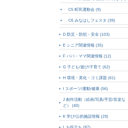
C5 町民運動会 (9)
C6 みなはしフェスタ (39)
D 防災・防犯・安全 (103)
E シニア関連情報 (35)
F パパ・ママ関連情報 (12)
G 子ども/遊び/子育て (62)
H 環境・美化・ゴミ課題 (61)
I スポーツ/運動/健康 (56)
J 創作活動（絵画/写真/手芸/音楽な
ど） (40)
K 学び/公的施設情報 (29)
L お役立ち (87)