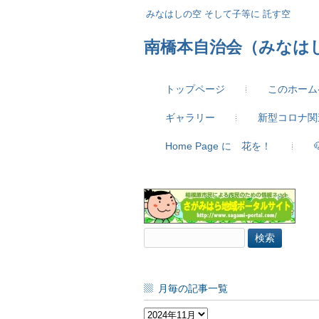
みなはしの空 そして子等に 託す空
南橋本自治会（みなは
トップページ
このホーム
ギャラリー
新型コロナ関
Home Page に 花を！
検
索:
月毎の記事一覧
月