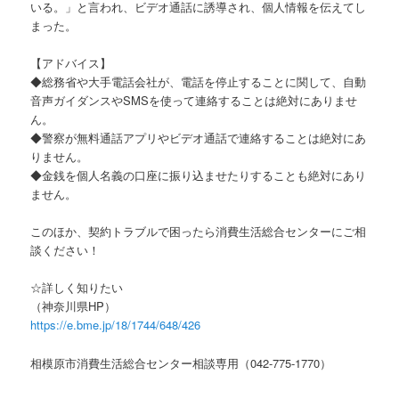
いる。」と言われ、ビデオ通話に誘導され、個人情報を伝えてし
まった。
【アドバイス】
◆総務省や大手電話会社が、電話を停止することに関して、自動
音声ガイダンスやSMSを使って連絡することは絶対にありませ
ん。
◆警察が無料通話アプリやビデオ通話で連絡することは絶対にあ
りません。
◆金銭を個人名義の口座に振り込ませたりすることも絶対にあり
ません。
このほか、契約トラブルで困ったら消費生活総合センターにご相
談ください！
☆詳しく知りたい
（神奈川県HP）
https://e.bme.jp/18/1744/648/426
相模原市消費生活総合センター相談専用（042-775-1770）