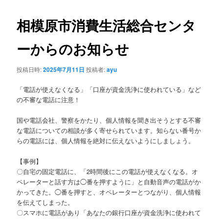
ナ
ビ
相模原市消費生活総合センタ
ゲ
ー
ーからのお知らせ
シ
ョ
投稿日時:
2025年7月11日
投稿者:
ayu
ン
「電話が使えなくなる」「口座が資金洗浄に使われている」など
の不審な電話に注意！
国や電話会社、警察をかたり、個人情報を聞き出そうとする不審
な電話についての相談が多く寄せられています。知らない番号か
らの電話には、個人情報を絶対に伝えないようにしましょう。
【事例】
〇自宅の固定電話に、「2時間後にこの電話が使えなくなる。オ
ペレーターと話す方は◯番を押すように」と自動音声の電話がか
かってきた。◯番を押すと、オペレーターとつながり、個人情報
を伝えてしまった。
〇スマホに電話があり「あなたの銀行口座が資金洗浄に使われて