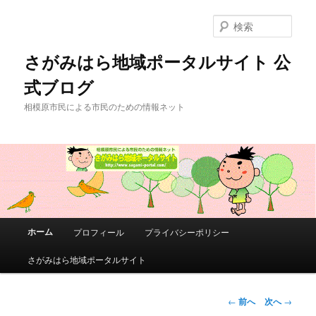
メ
イ
検
ン
索
コ
さがみはら地域ポータルサイト 公
ン
式ブログ
テ
ン
相模原市民による市民のための情報ネット
ツ
へ
移
動
メ
ホーム
プロフィール
プライバシーポリシー
イ
ン
さがみはら地域ポータルサイト
メ
ニ
ュ
投
←
前へ
次へ
→
ー
稿