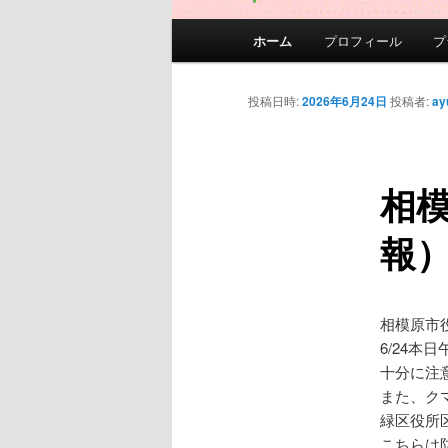
メ
ホーム
プロフィール
プ
イ
ン
メ
投稿日時:
2026年6月24日
投稿者:
ay
ニ
ュ
ー
相
報
相模原市
6/24
十分に注
また、ク
緑区役所
こちらは