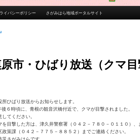
ライバシーポリシー
さがみはら地域ポータルサイト
u
模原市・ひばり放送（クマ目
）
役所ひばり放送からお知らせします。
本日午後６時頃に、青根の観音沢橋付近で、クマが目撃されました。
意してください。
マを目撃した方は、津久井警察署（０４２－７８０－０１１０）、
区政策課（０４２－７７５－８８５２）までご連絡ください。
防災さがみはらです。