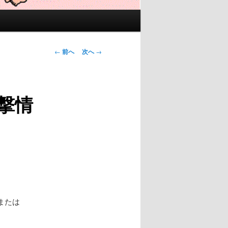
投
←
前へ
次へ
→
稿
ナ
ビ
撃情
ゲ
ー
シ
ョ
ン
または