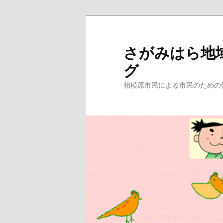
メ
イ
ン
さがみはら地
コ
グ
ン
テ
相模原市民による市民のための
ン
ツ
へ
移
動