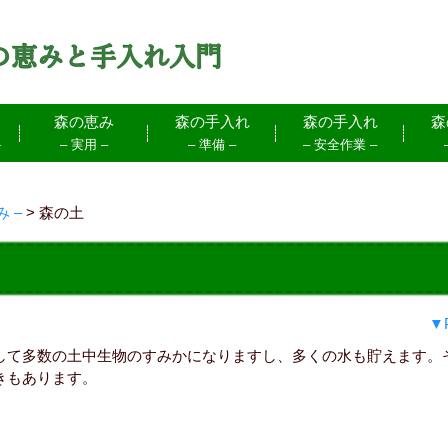
森の恵み
森の手入れ
森の手入れ
森
–
– 実用 –
– 準備 –
– 安全作業 –
 –
>
森の土
▼
して多数の土中生物のすみかになりますし、多くの水も貯えます。
きもあります。