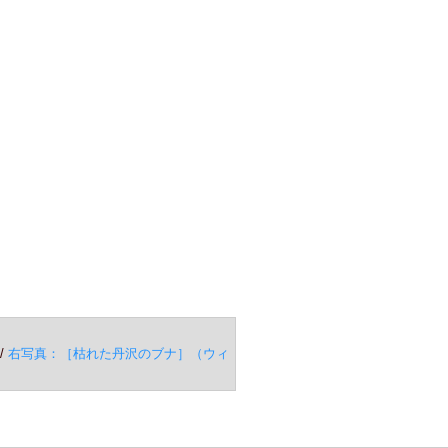
/
右写真：［枯れた丹沢のブナ］（ウィ