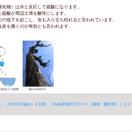
酸化物）は水と反応して硫酸になります。
た硫酸が周辺土壌を酸性にします。
力の低下を起こし、虫も入り立ち枯れると言われています。
は炭を撒くのが有効とも言われます。
十」（日本河川協会）
/
左図：［Kids環境ECOワード（森林；酸性雨）］より