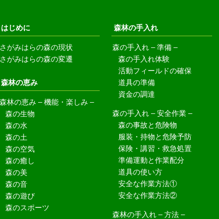
はじめに
森林の手入れ
さがみはらの森の現状
森の手入れ – 準備 –
森の手入れ体験
さがみはらの森の変遷
活動フィールドの確保
森林の恵み
道具の準備
資金の調達
森林の恵み – 機能・楽しみ –
森の生物
森の手入れ – 安全作業 –
森の事故と危険物
森の水
服装・持物と危険予防
森の土
保険・講習・救急処置
森の空気
準備運動と作業配分
森の癒し
道具の使い方
森の美
安全な作業方法①
森の音
安全な作業方法②
森の遊び
森のスポーツ
森林の手入れ – 方法 –