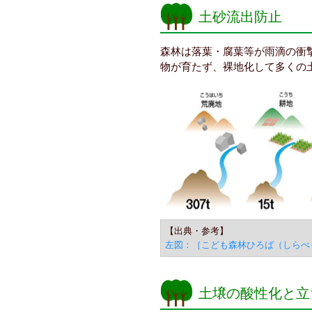
土砂流出防止
森林は落葉・腐葉等が雨滴の衝
物が育たず、裸地化して多くの
【出典・参考】
左図：［こども森林ひろば（しらべ
土壌の酸性化と立