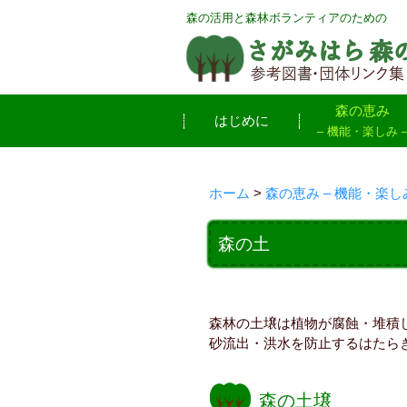
森の活用と森林ボランティアのための
森の恵み
はじめに
– 機能・楽しみ 
ホーム
>
森の恵み – 機能・楽しみ
森の土
森林の土壌は植物が腐蝕・堆積
砂流出・洪水を防止するはたら
森の土壌