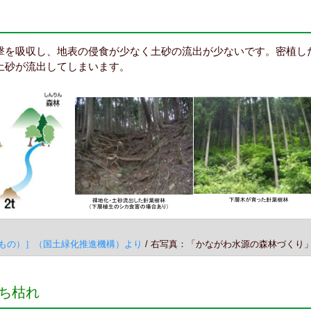
撃を吸収し、地表の侵食が少なく土砂の流出が少ないです。密植し
土砂が流出してしまいます。
もの）］（国土緑化推進機構）より
/ 右写真：「かながわ水源の森林づくり
ち枯れ