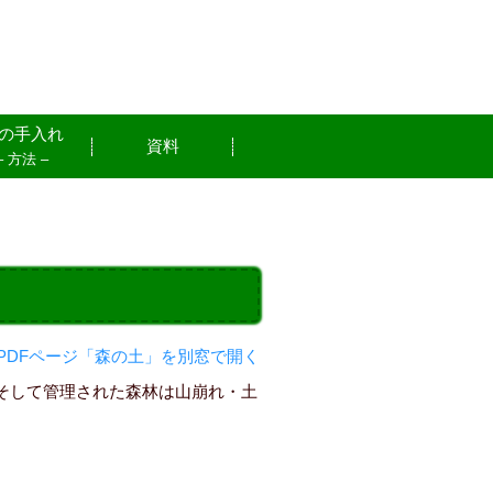
の手入れ
資料
– 方法 –
PDFページ「森の土」を別窓で開く
そして管理された森林は山崩れ・土