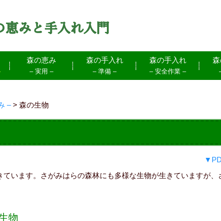
森の恵み
森の手入れ
森の手入れ
森
–
– 実用 –
– 準備 –
– 安全作業 –
 –
>
森の生物
▼P
きています。さがみはらの森林にも多様な生物が生きていますが、
生物