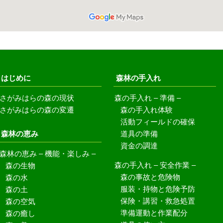
はじめに
森林の手入れ
さがみはらの森の現状
森の手入れ – 準備 –
森の手入れ体験
さがみはらの森の変遷
活動フィールドの確保
森林の恵み
道具の準備
資金の調達
森林の恵み – 機能・楽しみ –
森の生物
森の手入れ – 安全作業 –
森の事故と危険物
森の水
服装・持物と危険予防
森の土
保険・講習・救急処置
森の空気
準備運動と作業配分
森の癒し