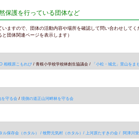
然保護を行っている団体など
ていますので、団体の活動内容や場所を確認して問い合わせしてく
ると団体関連ページを表示します）
PO 相模原こもれび
/ 青根小学校学校林創生協議会 /
「小松・城北」里山をま
地を守る会
/
境側の道正山河畔林を守る会
タル保存会（ホタル） / 牧野元気村（ホタル）/ 上河原たすきの会 / 阿津川