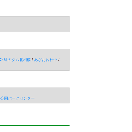
PO 緑のダム北相模
/
あざおね社中
/
山公園パークセンター