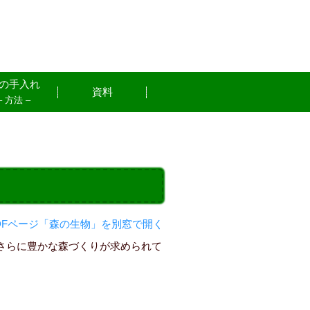
の手入れ
資料
– 方法 –
DFページ「森の生物」を別窓で開く
さらに豊かな森づくりが求められて