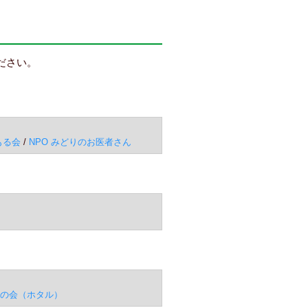
ださい。
もる会
/
NPO みどりのお医者さん
蛍の会（ホタル）