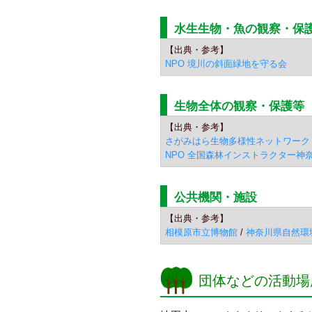
水生生物・魚の観察・保
【出典・参考】
NPO 境川の斜面緑地を守る会
生物全体の観察・保護等
【出典・参考】
さがみはら生物多様性ネットワーク
NPO 全国森林インストラクター神
公共機関・施設
【出典・参考】
相模原市立博物
館
/
神奈川県自然環
団体などの活動場