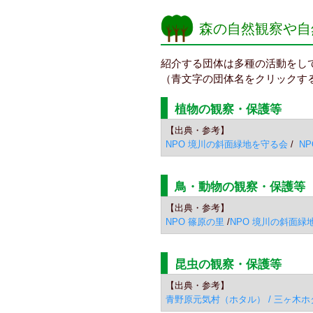
森の自然観察や自
紹介する団体は多種の活動をし
（青文字の団体名をクリックす
植物の観察・保護等
【出典・参考】
NPO 境川の斜面緑地を守る会
/
N
鳥・動物の観察・保護等
【出典・参考】
NPO 篠原の里
/
NPO 境川の斜面緑
昆虫の観察・保護等
【出典・参考】
青野原元気村（ホタル） / 三ヶ木ホ