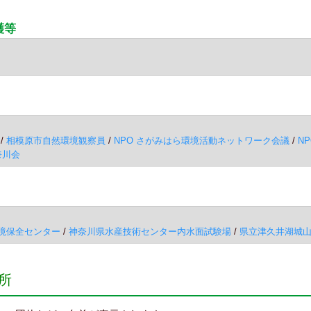
護等
/
相模原市自然環境観察員
/
NPO さがみはら環境活動ネットワーク会議
/
N
奈川会
境保全センター
/
神奈川県水産技術センター内水面試験場
/
県立津久井湖城
所