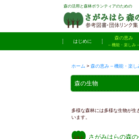
森の活用と森林ボランティアのための
森の恵み
はじめに
– 機能・楽しみ 
ホーム
>
森の恵み – 機能・楽しみ
森の生物
多様な森林には多様な生物が生
います。
さがみはらの森の