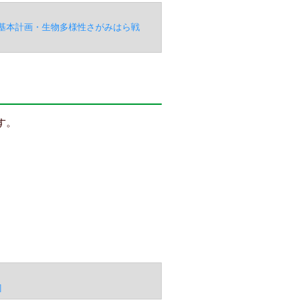
基本計画・生物多様性さがみはら戦
す。
］