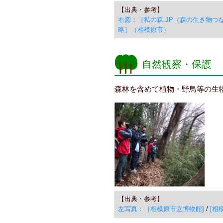
【出典・参考】
右図：［私の森.JP（森の生き物つ
略］（相模原市）
自然観察・保護
森林を含めて植物・野鳥等の生
【出典・参考】
左写真：［相模原市立博物館]
/
[相