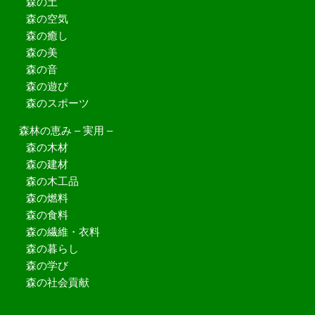
森の土
森の空気
森の癒し
森の美
森の音
森の遊び
森のスポーツ
森林の恵み – 実用 –
森の木材
森の建材
森の木工品
森の燃料
森の食料
森の繊維・衣料
森の暮らし
森の学び
森の社会貢献