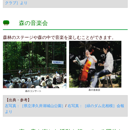
クラブ］より
森の音楽会
森林のステージや森の中で音楽を楽しむことができます。
【出典・参考】
左写真：［県立津久井湖城山公園］
/
右写真：［緑のダム北相模］会報
より