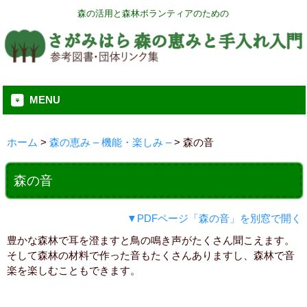
森の活用と森林ボランティアのための
MENU
ホーム
>
森の恵み – 機能・楽しみ –
>
森の音
森の音
▼PDFページ「森の音」を別窓で開く
豊かな森林で耳を澄ますと鳥の鳴き声がたくさん聞こえます。
そして森林の材料で作った音もたくさんありますし、森林で音
楽を楽しむこともできます。