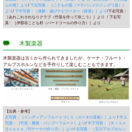
らの里］より
/
下左写真：［こどもの国（マテバシイのドングリ笛）］
より
/
下中写真：［体験・遊びナビゲーター（枝笛）］より
/下右写真：
［あれこれそれなりクラブ（竹笛を作って吹こう）］より
/ 下右写
真：［伊那谷こども村（バードコールの作り方）］より
木製楽器
木製楽器は古くから作られてきましたが、ケーナ・フルート・
アルプスホルンなどを手作りして楽しむこともできます。
【出典・参考】
左写真：［インディアンフルートづくり（ガイネの音処）］より
/
中上
写真：［竹笛・横笛・バンブーフルート］より
/
中下写真：［Ｋｒａｏ
Ｑｕｅｎａ（竹ケーナの作り方）］より
/
右写真：［玉川アルプホルン