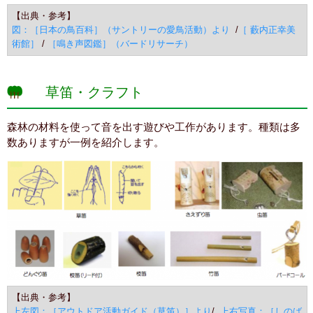
【出典・参考】
図：［日本の鳥百科］（サントリーの愛鳥活動）より
/
［ 藪内正幸美
術館］
/
［鳴き声図鑑］（バードリサーチ）
草笛・クラフト
森林の材料を使って音を出す遊びや工作があります。種類は多
数ありますが一例を紹介します。
【出典・参考】
上左図：［アウトドア活動ガイド（草笛）］より
/
上右写真：［しのば