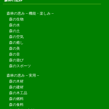
森林の恵み – 機能・楽しみ –
森の生物
森の水
森の土
森の空気
森の癒し
森の美
森の音
森の遊び
森のスポーツ
森林の恵み – 実用 –
森の木材
森の建材
森の木工品
森の燃料
森の食料