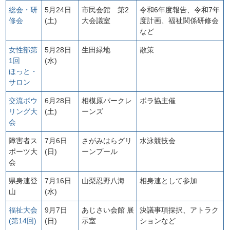
総会・研
5月24日
市民会館 第2
令和6年度報告、令和7年
修会
(土)
大会議室
度計画、福祉関係研修会
など
女性部第
5月28日
生田緑地
散策
1回
(水)
ほっと・
サロン
交流ボウ
6月28日
相模原パークレ
ボラ協主催
リング大
(土)
ーンズ
会
障害者ス
7月6日
さがみはらグリ
水泳競技会
ポーツ大
(日)
ーンプール
会
県身連登
7月16日
山梨忍野八海
相身連として参加
山
(水)
福祉大会
9月7日
あじさい会館 展
決議事項採択、アトラク
(第14回)
(日)
示室
ションなど