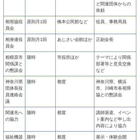
ど関連団体からの
依頼
相視協役
原則月1回
橋本公民館など
役員、事務局員
員会
相身連役
原則月1回
あじさい会館ほか
正副会長
員会
相模原市
随時
市役所ほか
テーマにより関係
関係課と
部署等と意見交換
の懇談会
など
神奈川県
随時
都度
神奈川県、横浜
団体長役
市、川崎市各視障
員連絡会
協との懇談会
議
関連先へ
随時
都度
講師派遣、イベン
の協力
ト案内など申し出
内容により協力
福祉機器
随時
都度
展示・体験会開