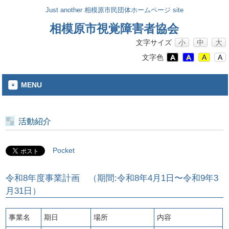
Just another 相模原市民団体ホームページ site
相模原市視覚障害者協会
文字サイズ
小
中
大
文字色
A
A
A
A
MENU
活動紹介
Pocket
令和8年度事業計画 （期間:令和8年4月1日〜令和9年3
月31日）
事業名
期日
場所
内容