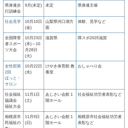
県身連歩
9月(未定)
未定
県身連主催
行訓練会
社会見学
10月10日
山梨県河口湖方
体験、見学など
(金)
面
全国障害
10月23日
滋賀県
障スポ2025滋賀
者スポー
(木)～10
ツ大会
月28日
(火)
女性部第
10月22日
けやき体育館 教
おしゃべり会
2回
(水)
養室
ほっと・
サロン
社会福祉
11月1日
あじさい会館 1
社会福祉功労者表彰など
協議会
(土)
階ホール
福祉大会
相模原市
11月9日
あじさい会館 1
相模原市社会福祉功労者
民福祉の
(日)
階ホール
表彰など