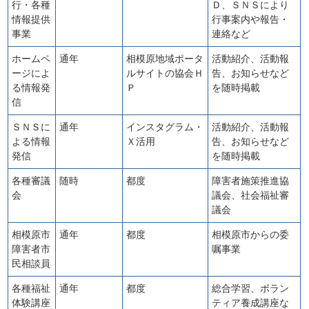
行・各種
Ｄ、ＳＮＳにより
情報提供
行事案内や報告・
事業
連絡など
ホームペ
通年
相模原地域ポータ
活動紹介、活動報
ージによ
ルサイトの協会Ｈ
告、お知らせなど
る情報発
Ｐ
を随時掲載
信
ＳＮＳに
通年
インスタグラム・
活動紹介、活動報
よる情報
Ｘ活用
告、お知らせなど
発信
を随時掲載
各種審議
随時
都度
障害者施策推進協
会
議会、社会福祉審
議会
相模原市
通年
都度
相模原市からの委
障害者市
嘱事業
民相談員
各種福祉
通年
都度
総合学習、ボラン
体験講座
ティア養成講座な