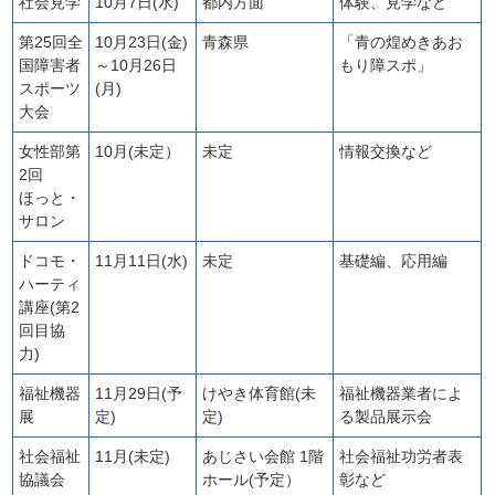
社会見学
10月7日(水)
都内方面
体験、見学など
第25回全
10月23日(金)
青森県
「青の煌めきあお
国障害者
～10月26日
もり障スポ」
スポーツ
(月)
大会
女性部第
10月(未定）
未定
情報交換など
2回
ほっと・
サロン
ドコモ・
11月11日(水)
未定
基礎編、応用編
ハーティ
講座(第2
回目協
力)
福祉機器
11月29日(予
けやき体育館(未
福祉機器業者によ
展
定)
定)
る製品展示会
社会福祉
11月(未定)
あじさい会館 1階
社会福祉功労者表
協議会
ホール(予定）
彰など