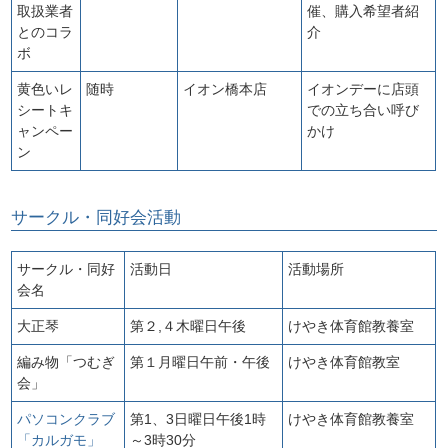
取扱業者
催、購入希望者紹
とのコラ
介
ボ
黄色いレ
随時
イオン橋本店
イオンデーに店頭
シートキ
での立ち合い呼び
ャンペー
かけ
ン
サークル・同好会活動
サークル・同好
活動日
活動場所
会名
大正琴
第２,４木曜日午後
けやき体育館教養室
編み物「つむぎ
第１月曜日午前・午後
けやき体育館教室
会」
パソコンクラブ
第1、3日曜日午後1時
けやき体育館教養室
「カルガモ」
～3時30分