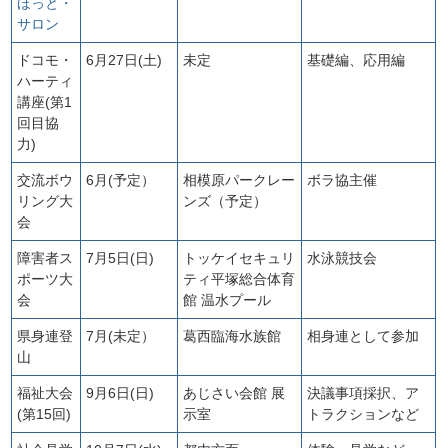
ほっと・
サロン
ドコモ・
6月27日(土)
未定
基礎編、応用編
ハーティ
講座(第1
回目協
力)
交流ボウ
6月(予定）
相模原パークレー
ボラ協主催
リング大
ンズ（予定）
会
障害者ス
7月5日(日)
トッケイセキュリ
水泳競技会
ポーツ大
ティ平塚総合体育
会
館 温水プール
県身連登
7月(未定）
葛西臨海水族館
相身連として参加
山
福祉大会
9月6日(日)
あじさい会館 展
決議事項採択、ア
(第15回)
示室
トラクションなど