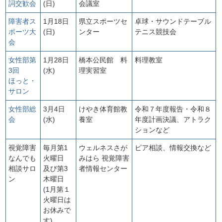
詞交歓会
(日)
会議室
障害者ス
1月18日
県立スポーツセ
卓球・サウンドテーブル
ポーツ大
(日)
ンター
テニス競技会
会
女性部第
1月28日
橋本公民館 料
料理教室
3回
(水)
理実習室
ほっと・
サロン
女性部総
3月4日
けやき体育館教
令和７年度報告・令和８
会
(水)
養室
年度計画決議、アトラク
ションなど
視覚障害
毎月第1
ウェルネスさが
ピア相談、情報交換など
なんでも
火曜日
みはら 視覚障害
相談サロ
及び第3
者情報センター
ン
木曜日
(1月第１
火曜日は
お休みで
す)