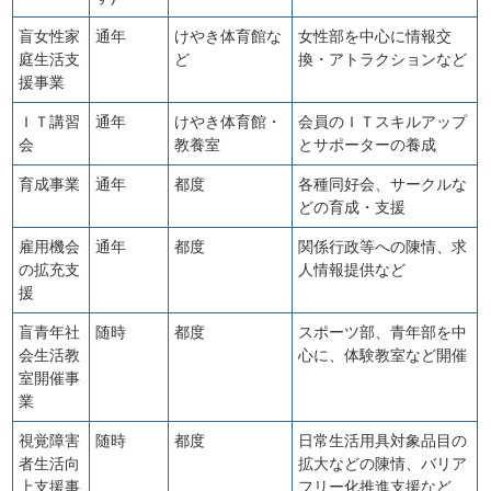
盲女性家
通年
けやき体育館な
女性部を中心に情報交
庭生活支
ど
換・アトラクションなど
援事業
ＩＴ講習
通年
けやき体育館・
会員のＩＴスキルアップ
会
教養室
とサポーターの養成
育成事業
通年
都度
各種同好会、サークルな
どの育成・支援
雇用機会
通年
都度
関係行政等への陳情、求
の拡充支
人情報提供など
援
盲青年社
随時
都度
スポーツ部、青年部を中
会生活教
心に、体験教室など開催
室開催事
業
視覚障害
随時
都度
日常生活用具対象品目の
者生活向
拡大などの陳情、バリア
上支援事
フリー化推進支援など