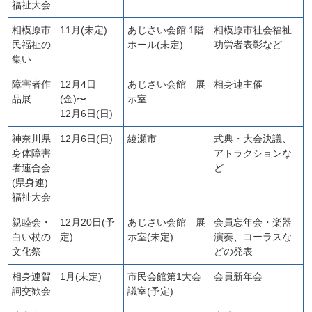
福祉大会
相模原市
11月(未定)
あじさい会館 1階
相模原市社会福祉
民福祉の
ホール(未定)
功労者表彰など
集い
障害者作
12月4日
あじさい会館 展
相身連主催
品展
(金)〜
示室
12月6日(日)
神奈川県
12月6日(日)
綾瀬市
式典・大会決議、
身体障害
アトラクションな
者連合会
ど
(県身連)
福祉大会
親睦会・
12月20日(予
あじさい会館 展
会員忘年会・楽器
白い杖の
定)
示室(未定)
演奏、コーラスな
文化祭
どの発表
相身連賀
1月(未定)
市民会館第1大会
会員新年会
詞交歓会
議室(予定)