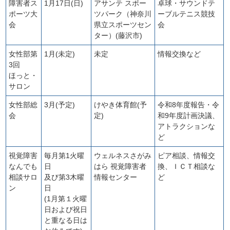
障害者ス
1月17日(日)
アサンテ スポー
卓球・サウンドテ
ポーツ大
ツパーク（神奈川
ーブルテニス競技
会
県立スポーツセン
会
ター）(藤沢市)
女性部第
1月(未定)
未定
情報交換など
3回
ほっと・
サロン
女性部総
3月(予定)
けやき体育館(予
令和8年度報告・令
会
定)
和9年度計画決議、
アトラクションな
ど
視覚障害
毎月第1火曜
ウェルネスさがみ
ピア相談、情報交
なんでも
日
はら 視覚障害者
換、ＩＣＴ相談な
相談サロ
及び第3木曜
情報センター
ど
ン
日
(1月第１火曜
日および祝日
と重なる日は