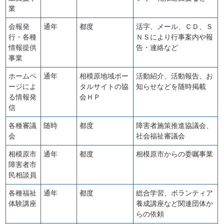
業
会報発
通年
都度
活字、メール、ＣＤ、Ｓ
行・各種
ＮＳにより行事案内や報
情報提供
告・連絡など
事業
ホームペ
通年
相模原地域ポー
活動紹介、活動報告、お
ージによ
タルサイトの協
知らせなどを随時掲載
る情報発
会ＨＰ
信
各種審議
随時
都度
障害者施策推進協議会、
会
社会福祉審議会
相模原市
通年
都度
相模原市からの委嘱事業
障害者市
民相談員
各種福祉
通年
都度
総合学習、ボランティア
体験講座
養成講座など関連団体か
らの依頼