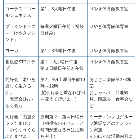
コーラス「コー
第1、3火曜日午後
けやき体育館教養室
ルジェネシス」
ブラインドテニ
毎週火曜日午前（祝祭
けやき体育館体育室
ス「けやきブレ
日休み）
ンド」
ヨーガ
第1、3木曜日午後
けやき体育館教養室
相視協STTクラ
第１、3月曜日午後
けやき体育館教養室
ブ
第２日曜日午前と午後
同好会「老いを
第2、第4土曜日午前10
あじさい会館第2･3和
楽しく生きる
時～12時
室
会」
(協会行事と重なれば日
おしゃべり、芸能観
「老楽会(おい
を変えて行います)
覧、朗読会、食事会な
らく会)」
ど
同好会「由遊ク
原則第２・第４日曜日
ミーティングはグルー
ラブたまぴよ」
（相視協のイベントと
プ通話などのオンライ
「ゆうゆうくら
時間が重なる日は活動
ン実施
ぶたまぴよ」
を中止）
そのほかは活動内容に