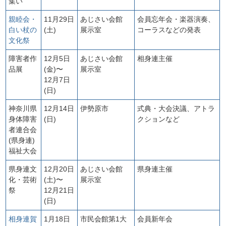
集い
親睦会・
11月29日
あじさい会館
会員忘年会・楽器演奏、
白い杖の
(土)
展示室
コーラスなどの発表
文化祭
障害者作
12月5日
あじさい会館
相身連主催
品展
(金)〜
展示室
12月7日
(日)
神奈川県
12月14日
伊勢原市
式典・大会決議、アトラ
身体障害
(日)
クションなど
者連合会
(県身連)
福祉大会
県身連文
12月20日
あじさい会館
県身連主催
化・芸術
(土)〜
展示室
祭
12月21日
(日)
相身連賀
1月18日
市民会館第1大
会員新年会