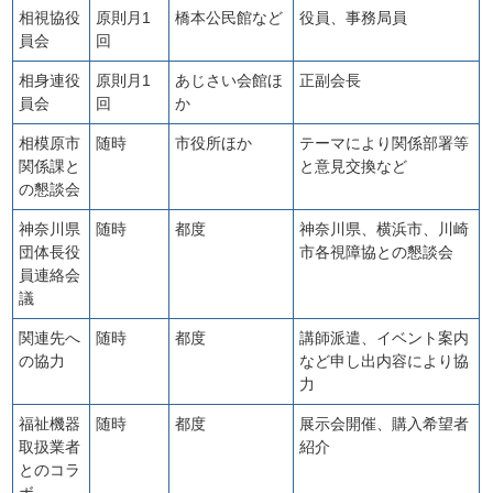
相視協役
原則月1
橋本公民館など
役員、事務局員
員会
回
相身連役
原則月1
あじさい会館ほ
正副会長
員会
回
か
相模原市
随時
市役所ほか
テーマにより関係部署等
関係課と
と意見交換など
の懇談会
神奈川県
随時
都度
神奈川県、横浜市、川崎
団体長役
市各視障協との懇談会
員連絡会
議
関連先へ
随時
都度
講師派遣、イベント案内
の協力
など申し出内容により協
力
福祉機器
随時
都度
展示会開催、購入希望者
取扱業者
紹介
とのコラ
ボ