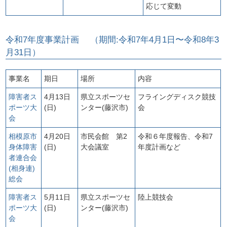
応じて変動
令和7年度事業計画 （期間:令和7年4月1日〜令和8年3
月31日）
事業名
期日
場所
内容
障害者ス
4月13日
県立スポーツセ
フライングディスク競技
ポーツ大
(日)
ンター(藤沢市)
会
会
相模原市
4月20日
市民会館 第2
令和６年度報告、令和7
身体障害
(日)
大会議室
年度計画など
者連合会
(相身連)
総会
障害者ス
5月11日
県立スポーツセ
陸上競技会
ポーツ大
(日)
ンター(藤沢市)
会