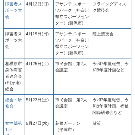
障害者ス
4月12日(日)
アサンテ スポー
フライングディス
ポーツ大
ツパーク（神奈川
ク競技会
会
県立スポーツセン
ター）(藤沢市)
障害者ス
4月19日(日)
アサンテ スポー
陸上競技会
ポーツ大
ツパーク（神奈川
会
県立スポーツセン
ター）(藤沢市)
相模原市
4月25日(土)
市民会館 第2大
令和7年度報告、令
身体障害
会議室
和8年度計画など
者連合会
(相身連)
総会
総会・研
5月23日(土)
市民会館 第2大
令和7年度報告、令
修会
会議室
和8年度計画、福祉
関係研修会など
女性部第
5月27日(水)
花菜ガーデン
散策
1回
（平塚市）