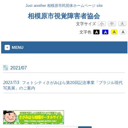
Just another 相模原市民団体ホームページ site
相模原市視覚障害者協会
文字サイズ
小
中
大
文字色
A
A
A
A
MENU
2021/07
2021/7/3
フォトシティさがみはら第20回記念事業「ブラジル現代
写真展」のご案内