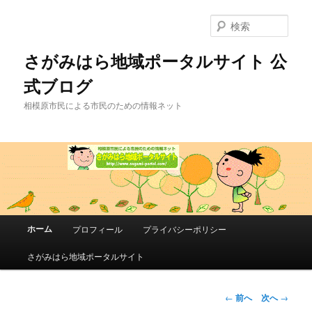
メ
イ
検
ン
索
コ
さがみはら地域ポータルサイト 公
ン
式ブログ
テ
ン
相模原市民による市民のための情報ネット
ツ
へ
移
動
メ
ホーム
プロフィール
プライバシーポリシー
イ
ン
さがみはら地域ポータルサイト
メ
ニ
ュ
投
←
前へ
次へ
→
ー
稿