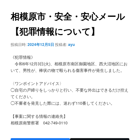
ナ
ビ
相模原市・安全・安心メール
ゲ
ー
【犯罪情報について】
シ
ョ
投稿日時:
2024年12月5日
投稿者:
ayu
ン
《犯罪情報》
令和6年12月3日(火)、相模原市南区御園地区、西大沼地区にお
いて、男性が、棒状の物で殴られる傷害事件が発生しました。
〈ワンポイントアドバイス〉
◯自宅の戸締りをしっかりと行い、不要な外出はできるだけ控え
てください。
◯不審者を発見した際には、迷わず110番してください。
【事案に関する情報の連絡先】
相模原南警察署 042-749-0110