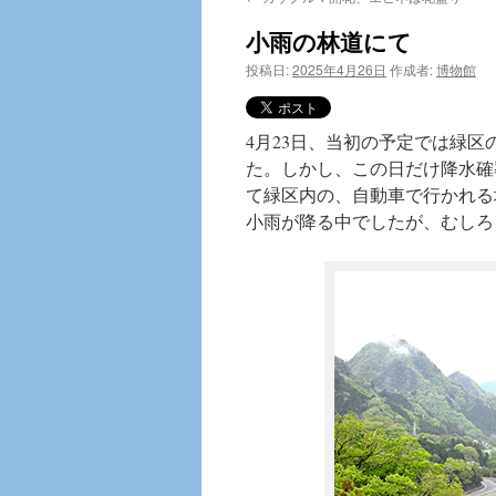
テ
小雨の林道にて
ン
投稿日:
2025年4月26日
作成者:
博物館
ツ
へ
4月23日、当初の予定では緑
た。しかし、この日だけ降水確
ス
て緑区内の、自動車で行かれる
キ
小雨が降る中でしたが、むしろ
ッ
プ