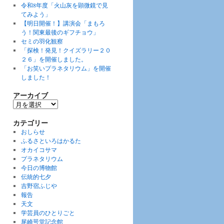
令和8年度「火山灰を顕微鏡で見
てみよう」
【明日開催！】講演会「まもろ
う！関東最後のギフチョウ」
セミの羽化観察
「探検！発見！クイズラリー２０
２６」を開催しました。
「お笑いプラネタリウム」を開催
しました！
アーカイブ
ア
ー
カ
カテゴリー
イ
おしらせ
ブ
ふるさといろはかるた
オカイコサマ
プラネタリウム
今日の博物館
伝統的七夕
吉野宿ふじや
報告
天文
学芸員のひとりごと
尾崎咢堂記念館