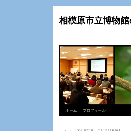
相模原市立博物館
ホーム
プロフィール
コ
ン
←
カザグルマ開花、エビネは花盛り