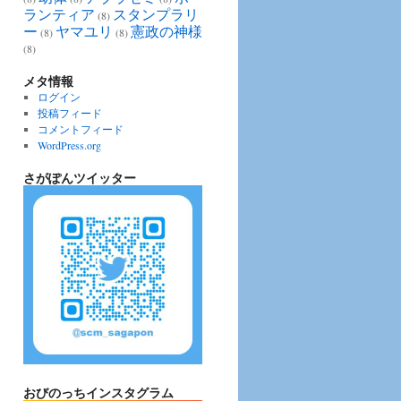
ランティア
スタンプラリ
(8)
ー
ヤマユリ
憲政の神様
(8)
(8)
(8)
メタ情報
ログイン
投稿フィード
コメントフィード
WordPress.org
さがぽんツイッター
おびのっちインスタグラム