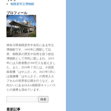
相模原市立博物館
プロフィール
神奈川県相模原市中央区にある市立
博物館です。1995年に開館して以
来、相模原の歴史や自然を扱う総合
博物館として市民に親しまれ、2019
年には入館者数が300万人を超えまし
た。また、2010年７月には、小惑星
探査機「はやぶさ」の、2021年3月に
は後継機「はやぶさ２」の再突入カ
プセルの世界初公開を行うなど、お
向かいにあるJAXA相模原キャンパス
との連携も深めています。
最新記事