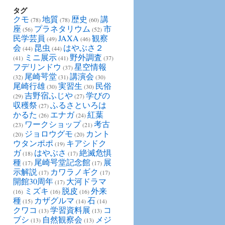
タグ
クモ
地質
歴史
講
(78)
(78)
(60)
座
プラネタリウム
市
(56)
(52)
民学芸員
JAXA
観察
(49)
(46)
会
昆虫
はやぶさ２
(44)
(44)
ミニ展示
野外調査
(41)
(41)
(37)
フデリンドウ
星空情報
(37)
尾崎咢堂
講演会
(32)
(31)
(30)
尾崎行雄
実習生
民俗
(30)
(30)
吉野宿ふじや
学びの
(29)
(27)
収穫祭
ふるさといろは
(27)
かるた
エナガ
紅葉
(26)
(24)
ワークショップ
考古
(23)
(21)
ジョロウグモ
カント
(20)
(20)
ウタンポポ
キアシドク
(19)
ガ
はやぶさ
絶滅危惧
(18)
(17)
種
尾崎咢堂記念館
展
(17)
(17)
示解説
カワラノギク
(17)
(17)
開館30周年
大河ドラマ
(17)
ミズキ
脱皮
外来
(16)
(16)
(16)
種
カザグルマ
石
(15)
(14)
(14)
クワコ
学習資料展
コ
(13)
(13)
ブシ
自然観察会
メジ
(13)
(13)