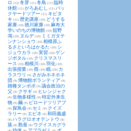
ロ
冬芽
冬鳥
臨時
(12)
(11)
(11)
休館
がろあむし
バッ
(11)
(11)
クヤードツアー
キビタ
(11)
キ
歴史講座
どうする
(11)
(10)
家康
徳川家康
麻布大
(10)
(10)
学いのちの博物館
舘野
(10)
鴻
ヌルデ
ミミガタテ
(10)
(10)
ンナンショウ
相模原ふ
(10)
るさといろはかるた
シ
(10)
ジュウカラ
実習
ゲン
(10)
(10)
ジボタル
クリスマスリ
(10)
ース
相模川
羽化
(10)
(10)
(10)
出張授業
雨
眠
カ
(10)
(10)
(10)
ラスウリ
さがみホネホネ
(9)
団
博物館ボランティア
(9)
(9)
雑種タンポポ
議会政治の
(9)
父
クサギ
ヒレンジャク
(9)
(9)
生物多様性
特定外来生
(9)
(9)
物
繭
ビロードツリアブ
(9)
(9)
探鳥会
セミ
クイズ
(9)
(9)
(9)
ラリー
エビネ
和田義盛
(9)
(9)
ハラグロオオテントウ
(8)
(8)
蔟
熟蚕
ウグイスカグラ
(8)
(8)
幼体
アブラゼミ
ボ
(8)
(8)
(8)