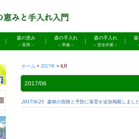
森の恵み
森の手入れ
森の手入れ
森
–
– 実用 –
– 準備 –
– 安全作業 –
ホーム
>
2017年
>
6月
2017/06
2017/6/25
森林の危険と予防に落雷を追加掲載しまし