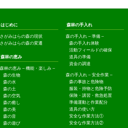
はじめに
森林の手入れ
さがみはらの森の現状
森の手入れ – 準備 –
森の手入れ体験
さがみはらの森の変遷
活動フィールドの確保
森林の恵み
道具の準備
資金の調達
森林の恵み – 機能・楽しみ –
森の生物
森の手入れ – 安全作業 –
森の事故と危険物
森の水
服装・持物と危険予防
森の土
保険・講習・救急処置
森の空気
準備運動と作業配分
森の癒し
道具の使い方
森の美
安全な作業方法①
森の音
安全な作業方法②
森の遊び