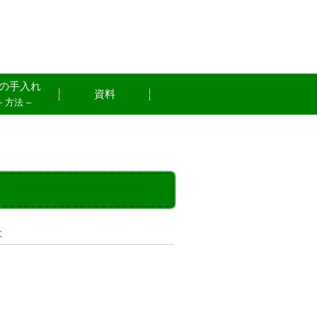
の手入れ
資料
– 方法 –
た