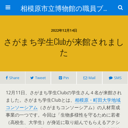
相模原市立博物館の職員ブログ
2022年12月14日
さがまち学生Clubが来館されまし
た
Share
Tweet
Pin
Mail
SMS
12月11日、さがまち学生Clubの学生さん４名が来館され
ました。さがまち学生Clubとは、
相模原・町田大学地域
コンソーシアム
（さがまちコンソーシアム）の人材育成
事業の一つです。今回は「生物多様性を守るために若者
（高校生、大学生）が身近に取り組んでもらえるアクシ