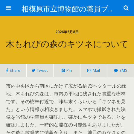
相模原市立博物館の職員ブログ
2026年5月8日
木もれびの森のキツネについて
Share
Tweet
Pin
Mail
SMS
市内中央区から南区にかけて広がる約73ヘクタールの緑
地、木もれびの森は、市内の平地に残された貴重な樹林
です。その樹林付近で、昨年末くらいから「キツネを見
た」という情報が相次ぎました。スマホで撮影された映
像を当館の学芸員も確認し、確かにキツネであることを
確認しました。一時的な滞在の可能性もありましたが、
その後も散発的に情報が入り、また、地元のみなさんの