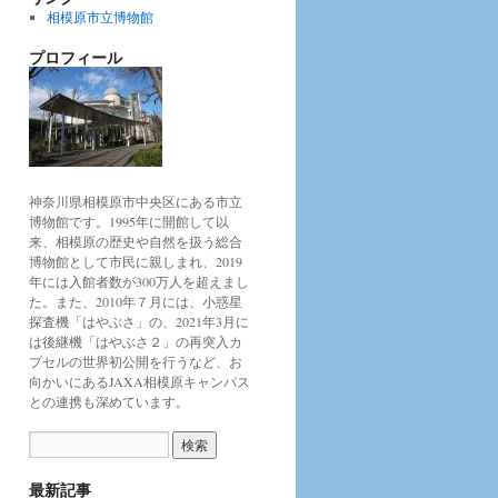
相模原市立博物館
プロフィール
神奈川県相模原市中央区にある市立
博物館です。1995年に開館して以
来、相模原の歴史や自然を扱う総合
博物館として市民に親しまれ、2019
年には入館者数が300万人を超えまし
た。また、2010年７月には、小惑星
探査機「はやぶさ」の、2021年3月に
は後継機「はやぶさ２」の再突入カ
プセルの世界初公開を行うなど、お
向かいにあるJAXA相模原キャンパス
との連携も深めています。
最新記事