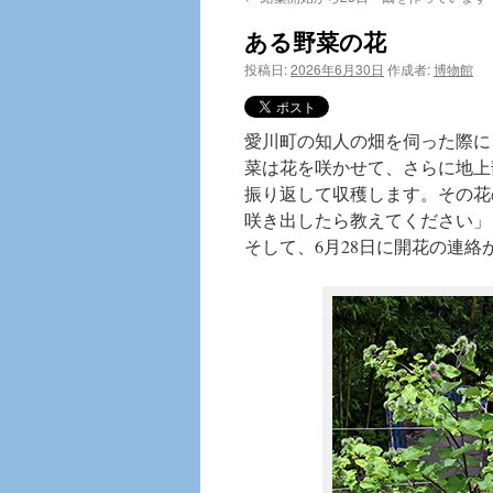
テ
ある野菜の花
ン
投稿日:
2026年6月30日
作成者:
博物館
ツ
へ
愛川町の知人の畑を伺った際に
菜は花を咲かせて、さらに地上
ス
振り返して収穫します。その花
キ
咲き出したら教えてください」
そして、6月28日に開花の連絡
ッ
プ