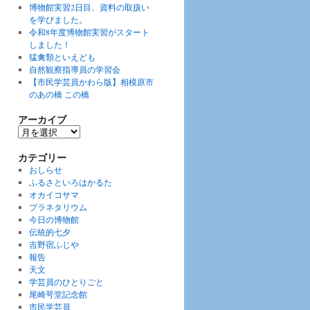
博物館実習2日目、資料の取扱い
を学びました。
令和8年度博物館実習がスタート
しました！
猛禽類といえども
自然観察指導員の学習会
【市民学芸員かわら版】相模原市
のあの橋 この橋
アーカイブ
ア
ー
カ
カテゴリー
イ
おしらせ
ブ
ふるさといろはかるた
オカイコサマ
プラネタリウム
今日の博物館
伝統的七夕
吉野宿ふじや
報告
天文
学芸員のひとりごと
尾崎咢堂記念館
市民学芸員