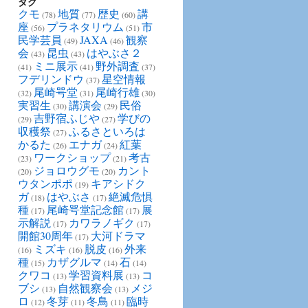
タグ
クモ
地質
歴史
講
(78)
(77)
(60)
座
プラネタリウム
市
(56)
(51)
民学芸員
JAXA
観察
(49)
(46)
会
昆虫
はやぶさ２
(43)
(43)
ミニ展示
野外調査
(41)
(41)
(37)
フデリンドウ
星空情報
(37)
尾崎咢堂
尾崎行雄
(32)
(31)
(30)
実習生
講演会
民俗
(30)
(29)
吉野宿ふじや
学びの
(29)
(27)
収穫祭
ふるさといろは
(27)
かるた
エナガ
紅葉
(26)
(24)
ワークショップ
考古
(23)
(21)
ジョロウグモ
カント
(20)
(20)
ウタンポポ
キアシドク
(19)
ガ
はやぶさ
絶滅危惧
(18)
(17)
種
尾崎咢堂記念館
展
(17)
(17)
示解説
カワラノギク
(17)
(17)
開館30周年
大河ドラマ
(17)
ミズキ
脱皮
外来
(16)
(16)
(16)
種
カザグルマ
石
(15)
(14)
(14)
クワコ
学習資料展
コ
(13)
(13)
ブシ
自然観察会
メジ
(13)
(13)
ロ
冬芽
冬鳥
臨時
(12)
(11)
(11)