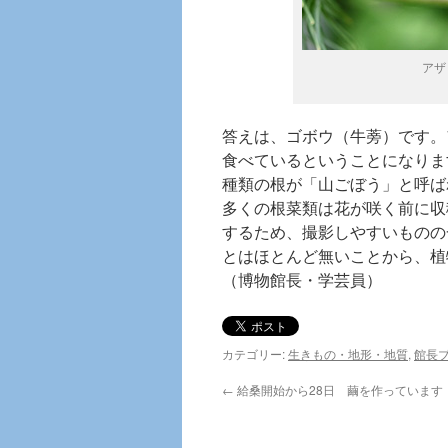
アザ
答えは、ゴボウ（牛蒡）です。
食べているということになりま
種類の根が「山ごぼう」と呼ば
多くの根菜類は花が咲く前に収
するため、撮影しやすいものの
とはほとんど無いことから、植
（博物館長・学芸員）
カテゴリー:
生きもの・地形・地質
,
館長
←
給桑開始から28日 繭を作っています