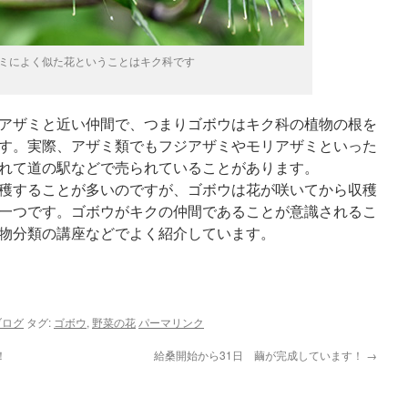
ミによく似た花ということはキク科です
アザミと近い仲間で、つまりゴボウはキク科の植物の根を
す。実際、アザミ類でもフジアザミやモリアザミといった
れて道の駅などで売られていることがあります。
穫することが多いのですが、ゴボウは花が咲いてから収穫
一つです。ゴボウがキクの仲間であることが意識されるこ
物分類の講座などでよく紹介しています。
ブログ
タグ:
ゴボウ
,
野菜の花
パーマリンク
！
給桑開始から31日 繭が完成しています！
→