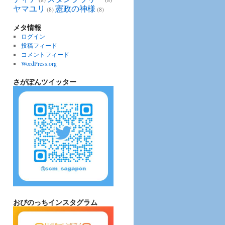
ヤマユリ
憲政の神様
(8)
(8)
メタ情報
ログイン
投稿フィード
コメントフィード
WordPress.org
さがぽんツイッター
おびのっちインスタグラム