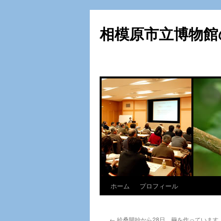
相模原市立博物館
ホーム
プロフィール
コ
ン
←
給桑開始から28日 繭を作っています