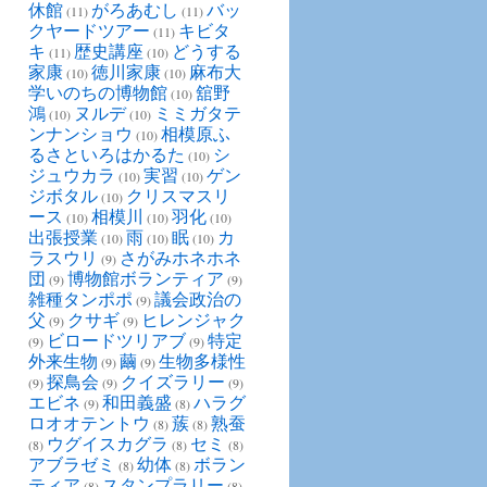
休館
がろあむし
バッ
(11)
(11)
クヤードツアー
キビタ
(11)
キ
歴史講座
どうする
(11)
(10)
家康
徳川家康
麻布大
(10)
(10)
学いのちの博物館
舘野
(10)
鴻
ヌルデ
ミミガタテ
(10)
(10)
ンナンショウ
相模原ふ
(10)
るさといろはかるた
シ
(10)
ジュウカラ
実習
ゲン
(10)
(10)
ジボタル
クリスマスリ
(10)
ース
相模川
羽化
(10)
(10)
(10)
出張授業
雨
眠
カ
(10)
(10)
(10)
ラスウリ
さがみホネホネ
(9)
団
博物館ボランティア
(9)
(9)
雑種タンポポ
議会政治の
(9)
父
クサギ
ヒレンジャク
(9)
(9)
ビロードツリアブ
特定
(9)
(9)
外来生物
繭
生物多様性
(9)
(9)
探鳥会
クイズラリー
(9)
(9)
(9)
エビネ
和田義盛
ハラグ
(9)
(8)
ロオオテントウ
蔟
熟蚕
(8)
(8)
ウグイスカグラ
セミ
(8)
(8)
(8)
アブラゼミ
幼体
ボラン
(8)
(8)
ティア
スタンプラリー
(8)
(8)