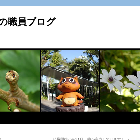
の職員ブログ
！
給桑開始から31日 繭が完成しています！
→