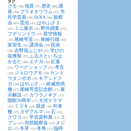
タグ
クモ
地質
歴史
講
(78)
(77)
(60)
座
プラネタリウム
市
(56)
(52)
民学芸員
JAXA
観察
(49)
(46)
会
昆虫
はやぶさ２
(43)
(43)
ミニ展示
野外調査
(41)
(41)
(37)
フデリンドウ
星空情報
(37)
尾崎咢堂
尾崎行雄
(32)
(31)
(30)
実習生
講演会
民俗
(30)
(29)
吉野宿ふじや
学びの
(29)
(27)
収穫祭
ふるさといろは
(27)
かるた
エナガ
紅葉
(26)
(24)
ワークショップ
考古
(23)
(21)
ジョロウグモ
カント
(20)
(20)
ウタンポポ
キアシドク
(19)
ガ
はやぶさ
絶滅危惧
(18)
(17)
種
尾崎咢堂記念館
展
(17)
(17)
示解説
カワラノギク
(17)
(17)
開館30周年
大河ドラマ
(17)
ミズキ
脱皮
外来
(16)
(16)
(16)
種
カザグルマ
石
(15)
(14)
(14)
クワコ
学習資料展
コ
(13)
(13)
ブシ
自然観察会
メジ
(13)
(13)
ロ
冬芽
冬鳥
臨時
(12)
(11)
(11)