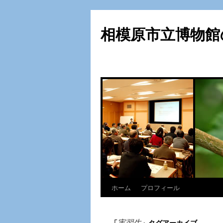
相模原市立博物館
ホーム
プロフィール
コ
ン
実習生
「
」タグアーカイブ