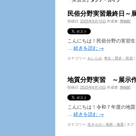
テ
民俗分野実習最終日～
ン
投稿日:
2025年9月10日
作成者:
博物館
ツ
へ
こんにちは！民俗分野の実習生
…
続きを読む
→
ス
カテゴリー:
おしらせ
,
考古・歴史・民俗
|
キ
ッ
地質分野実習 ～展示
プ
投稿日:
2025年9月10日
作成者:
博物館
こんにちは！令和７年度の地質
…
続きを読む
→
カテゴリー:
生きもの・地形・地質
|
タグ: