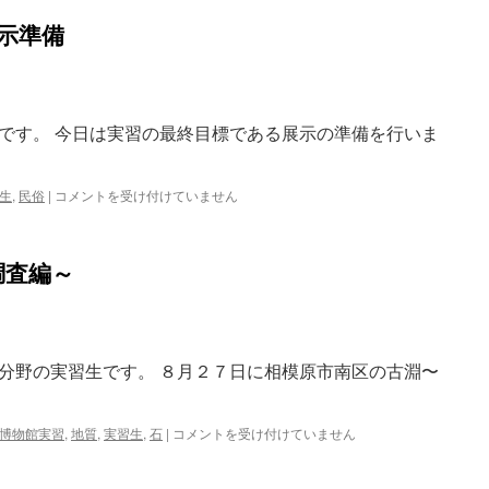
解
野
示準備
説
実
『柳
習
田
～
国
展
男
示
です。 今日は実習の最終目標である展示の準備を行いま
と
作
相
成・
模
解
原』
説
民
生
,
民俗
|
コメントを受け付けていません
は
編
俗
～
分
は
野
調査編～
実
習
5
日
目
分野の実習生です。 ８月２７日に相模原市南区の古淵〜
～
展
示
準
地
博物館実習
,
地質
,
実習生
,
石
|
コメントを受け付けていません
備
質
は
分