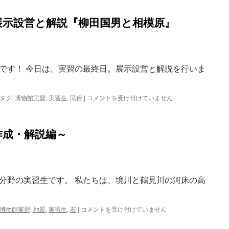
展示設営と解説『柳田国男と相模原』
です！ 今日は、実習の最終日。展示設営と解説を行いま
民
タグ:
博物館実習
,
実習生
,
民俗
|
コメントを受け付けていません
俗
分
野
作成・解説編～
実
習
最
終
日
分野の実習生です。 私たちは、境川と鶴見川の河床の高
～
展
示
設
地
博物館実習
,
地質
,
実習生
,
石
|
コメントを受け付けていません
営
質
と
分