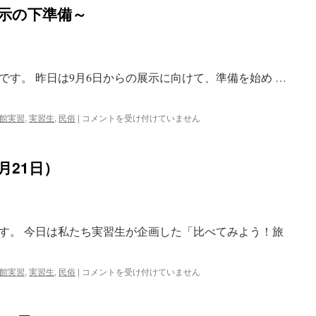
野
示の下準備～
実
習
～
野
外
す。 昨日は9月6日からの展示に向けて、準備を始め …
調
査
編
～
民
館実習
,
実習生
,
民俗
|
コメントを受け付けていません
は
俗
分
野
月21日）
実
習
3
日
目
す。 今日は私たち実習生が企画した「比べてみよう！旅
～
展
示
の
民
館実習
,
実習生
,
民俗
|
コメントを受け付けていません
下
俗
準
分
備
野