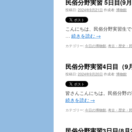
民俗分野実習 5日目(9月
投稿日:
2024年9月21日
作成者:
博物館
こんにちは、民俗分野実習生で
…
続きを読む
→
カテゴリー:
今日の博物館
,
考古・歴史・
民俗分野実習4日目（9月
投稿日:
2024年9月20日
作成者:
博物館
皆さんこんにちは。民俗分野の
続きを読む
→
カテゴリー:
今日の博物館
,
考古・歴史・
民俗分野実習3日目(8月2