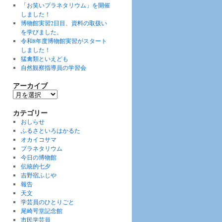
「お笑いプラネタリウム」を開催
しました！
博物館実習2日目、資料の取扱い
を学びました。
令和8年度博物館実習がスタート
しました！
猛禽類といえども
自然観察指導員の学習会
アーカイブ
ア
ー
カ
カテゴリー
イ
おしらせ
ブ
ふるさといろはかるた
オカイコサマ
プラネタリウム
今日の博物館
伝統的七夕
吉野宿ふじや
報告
天文
学芸員のひとりごと
尾崎咢堂記念館
市民学芸員