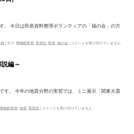
習
4
日
目
す。 今日は民俗資料整理ボランティアの「福の会」の方
（9
月
19
日）
民
民俗
|
タグ:
博物館実習
,
実習生
,
民俗
,
福の会
|
コメントを受け付けていません
は
俗
分
野
解説編～
実
習
3
日
目
です。 今年の地質分野の実習では、ミニ展示「関東大震
(8
月
29
日)
地
博物館実習
,
地質
,
実習生
|
コメントを受け付けていません
は
質
分
野
実