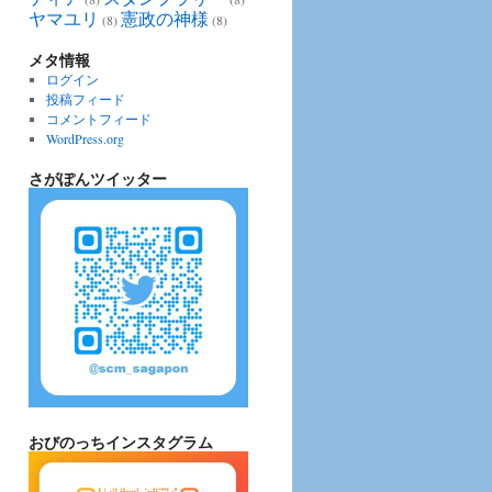
ヤマユリ
憲政の神様
(8)
(8)
メタ情報
ログイン
投稿フィード
コメントフィード
WordPress.org
さがぽんツイッター
おびのっちインスタグラム