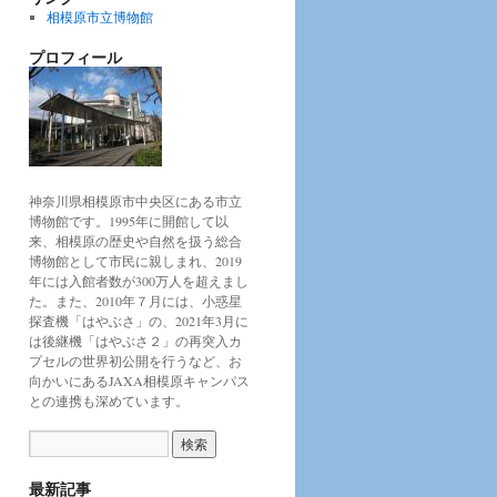
相模原市立博物館
プロフィール
神奈川県相模原市中央区にある市立
博物館です。1995年に開館して以
来、相模原の歴史や自然を扱う総合
博物館として市民に親しまれ、2019
年には入館者数が300万人を超えまし
た。また、2010年７月には、小惑星
探査機「はやぶさ」の、2021年3月に
は後継機「はやぶさ２」の再突入カ
プセルの世界初公開を行うなど、お
向かいにあるJAXA相模原キャンパス
との連携も深めています。
最新記事