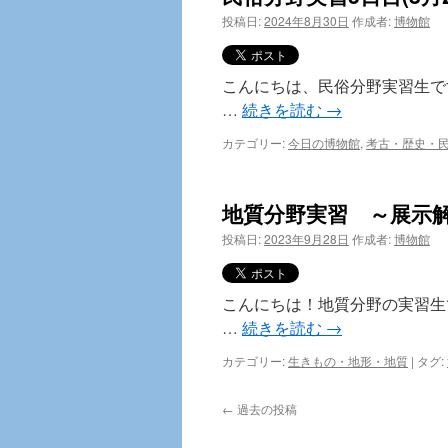
投稿日:
2024年8月30日
作成者:
博物館
こんにちは、民俗分野実習生で
…
続きを読む
→
カテゴリー:
今日の博物館
,
考古・歴史・
地質分野実習 ～展示
投稿日:
2023年9月28日
作成者:
博物館
こんにちは！地質分野の実習生
…
続きを読む
→
カテゴリー:
生きもの・地形・地質
|
タグ:
←
過去の投稿