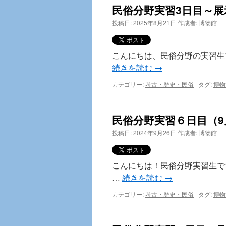
民俗分野実習3日目～展
投稿日:
2025年8月21日
作成者:
博物館
こんにちは、民俗分野の実習生で
続きを読む
→
カテゴリー:
考古・歴史・民俗
|
タグ:
博物
民俗分野実習６日目（9
投稿日:
2024年9月26日
作成者:
博物館
こんにちは！民俗分野実習生で
…
続きを読む
→
カテゴリー:
考古・歴史・民俗
|
タグ:
博物