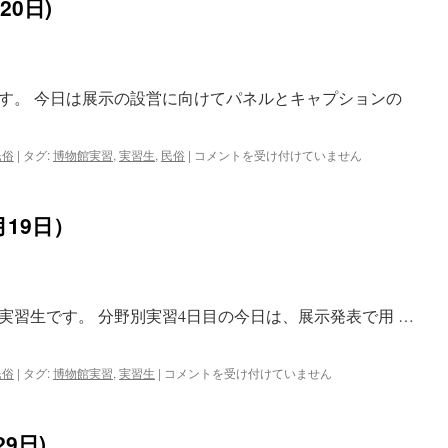
20日)
～
実
は
習
６
日
目
す。 今日は展示の設営に向けてパネルとキャプションの
（9
月
21
日）
民
民俗
|
タグ:
博物館実習
,
実習生
,
民俗
|
コメントを受け付けていません
は
俗
分
野
19日）
実
習
5
日
目
実習生です。 分野別実習4日目の今日は、展示発表で用 …
(9
月
20
日)
民
民俗
|
タグ:
博物館実習
,
実習生
|
コメントを受け付けていません
は
俗
分
野
9日)
実