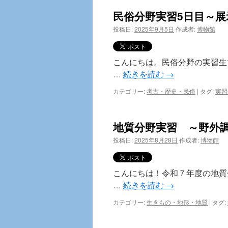
民俗分野実習5日目～展
投稿日:
2025年9月5日
作成者:
博物館
こんにちは。民俗分野の実習生
…
続きを読む
→
カテゴリー:
考古・歴史・民俗
|
タグ:
実習
地質分野実習 ～野外
投稿日:
2025年8月28日
作成者:
博物館
こんにちは！令和７年度の地質
…
続きを読む
→
カテゴリー:
生きもの・地形・地質
|
タグ: