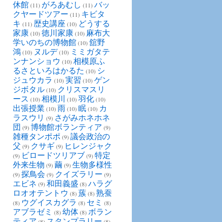
休館
がろあむし
バッ
(11)
(11)
クヤードツアー
キビタ
(11)
キ
歴史講座
どうする
(11)
(10)
家康
徳川家康
麻布大
(10)
(10)
学いのちの博物館
舘野
(10)
鴻
ヌルデ
ミミガタテ
(10)
(10)
ンナンショウ
相模原ふ
(10)
るさといろはかるた
シ
(10)
ジュウカラ
実習
ゲン
(10)
(10)
ジボタル
クリスマスリ
(10)
ース
相模川
羽化
(10)
(10)
(10)
出張授業
雨
眠
カ
(10)
(10)
(10)
ラスウリ
さがみホネホネ
(9)
団
博物館ボランティア
(9)
(9)
雑種タンポポ
議会政治の
(9)
父
クサギ
ヒレンジャク
(9)
(9)
ビロードツリアブ
特定
(9)
(9)
外来生物
繭
生物多様性
(9)
(9)
探鳥会
クイズラリー
(9)
(9)
(9)
エビネ
和田義盛
ハラグ
(9)
(8)
ロオオテントウ
蔟
熟蚕
(8)
(8)
ウグイスカグラ
セミ
(8)
(8)
(8)
アブラゼミ
幼体
ボラン
(8)
(8)
ティア
スタンプラリー
(8)
(8)