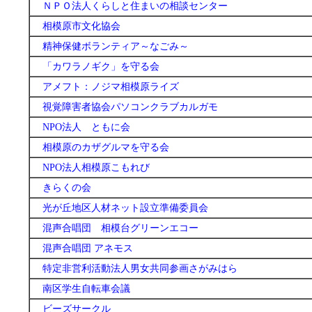
ＮＰＯ法人くらしと住まいの相談センター
相模原市文化協会
精神保健ボランティア～なごみ～
「カワラノギク」を守る会
アメフト：ノジマ相模原ライズ
視覚障害者協会パソコンクラブカルガモ
NPO法人 ともに会
相模原のカザグルマを守る会
NPO法人相模原こもれび
きらくの会
光が丘地区人材ネット設立準備委員会
混声合唱団 相模台グリーンエコー
混声合唱団 アネモス
特定非営利活動法人男女共同参画さがみはら
南区学生自転車会議
ビーズサークル