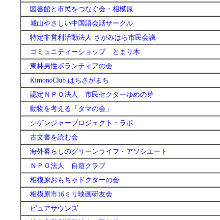
図書館と市民をつなぐ会・相模原
城山やさしい中国語会話サークル
特定非営利活動法人 さがみはら市民会議
コミュニティーショップ とまり木
東林男性ボランティアの会
KimonoClub はちさがまち
認定ＮＰＯ法人 市民セクターゆめの芽
動物を考える「タマの会」
シゲンジャープロジェクト・ラボ
古文書を読む会
海外暮らしのグリーンライフ・アソシエート
ＮＰＯ法人 自遊クラブ
相模原おもちゃドクターの会
相模原市16ミリ映画研友会
ピュアサウンズ