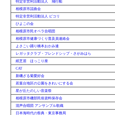
特定非営利活動法人 飛行船
相模原市謡曲会
特定非営利活動法人 ピコリ
ひよこの会
相模原市民オペラ合唱団
相模原市健康づくり普及員連絡会
よさこい踊り橋本おかみ連
レガッタクラブ・フレンドシップ・さがみはら
紙芝居 ほっこり座
CAT
新磯ざる菊愛好会
若葉台地区の公園をきれいにする会
星が丘たのしい音楽祭
相模原市磯部民俗資料保存会
混声合唱団 アンサンブル歌織
日本海時代の祭典・東京事務局