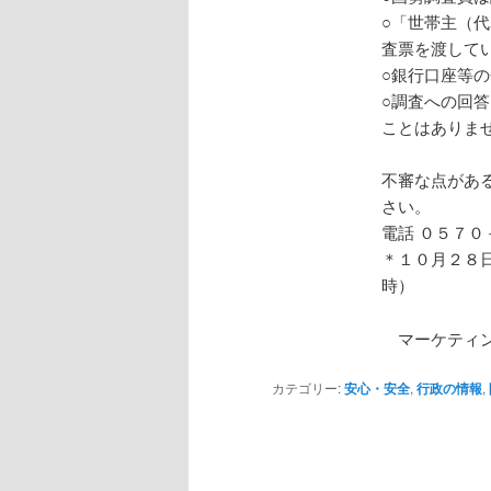
○「世帯主（
査票を渡して
○銀行口座等
○調査への回
ことはありま
不審な点があ
さい。
電話 ０５７０
＊１０月２８
時）
マーケティン
カテゴリー:
安心・安全
,
行政の情報
,