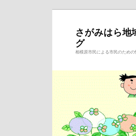
メ
サ
イ
ブ
ン
コ
さがみはら地
コ
ン
グ
ン
テ
テ
ン
相模原市民による市民のための
ン
ツ
ツ
へ
へ
移
移
動
動