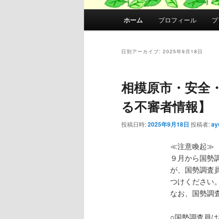
メ
ホーム
プロフィール
プ
イ
ン
メ
日別アーカイブ:
2025年9月18日
ニ
ュ
相模原市・安全
ー
る不審者情報】
投稿日時:
2025年9月18日
投稿者:
ay
≪注意喚起≫
９月から国勢
が、国勢調査
つけください
なお、国勢調
○国勢調査員