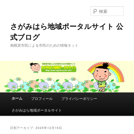
メ
サ
イ
ブ
検
ン
コ
索
コ
ン
さがみはら地域ポータルサイト 公
ン
テ
式ブログ
テ
ン
ン
ツ
相模原市民による市民のための情報ネット
ツ
へ
へ
移
移
動
動
メ
ホーム
プロフィール
プライバシーポリシー
イ
ン
さがみはら地域ポータルサイト
メ
ニ
ュ
日別アーカイブ:
2025年12月16日
ー