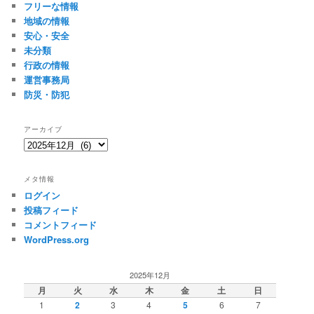
フリーな情報
地域の情報
安心・安全
未分類
行政の情報
運営事務局
防災・防犯
アーカイブ
ア
ー
カ
メタ情報
イ
ログイン
ブ
投稿フィード
コメントフィード
WordPress.org
2025年12月
月
火
水
木
金
土
日
1
2
3
4
5
6
7