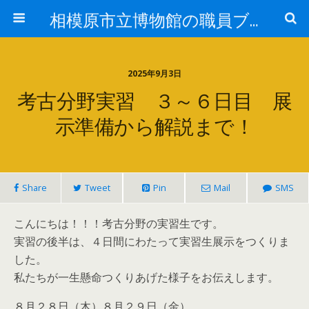
相模原市立博物館の職員ブログ
2025年9月3日
考古分野実習 ３～６日目 展
示準備から解説まで！
Share
Tweet
Pin
Mail
SMS
こんにちは！！！考古分野の実習生です。
実習の後半は、４日間にわたって実習生展示をつくりま
した。
私たちが一生懸命つくりあげた様子をお伝えします。
８月２８日（木）８月２９日（金）