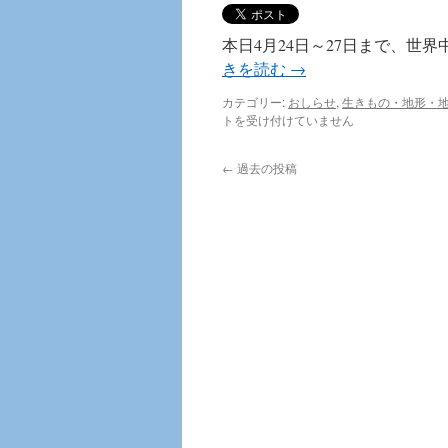
本日4月24日～27日まで、世
きを読む
→
カテゴリー:
おしらせ
,
生きもの・地形・
トを受け付けていません
←
過去の投稿