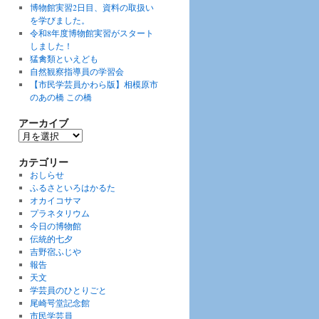
博物館実習2日目、資料の取扱い
を学びました。
令和8年度博物館実習がスタート
しました！
猛禽類といえども
自然観察指導員の学習会
【市民学芸員かわら版】相模原市
のあの橋 この橋
アーカイブ
ア
ー
カ
カテゴリー
イ
おしらせ
ブ
ふるさといろはかるた
オカイコサマ
プラネタリウム
今日の博物館
伝統的七夕
吉野宿ふじや
報告
天文
学芸員のひとりごと
尾崎咢堂記念館
市民学芸員