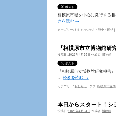
間
前！
ホ
相模原市域を中心に発行する相模
ネ
ホ
きを読む
→
ネ
ち
カテゴリー:
おしらせ
,
考古・歴史・民俗
|
ょ
ミ
ッ
『相模原市立博物館研究
ト
＠
投稿日:
2026年4月25日
作成者:
博物館
さ
が
み
『相模原市立博物館研究報告』
は
ら
…
続きを読む
→
2026
は
カテゴリー:
おしらせ
|
タグ:
相模原市立博
本日からスタート！シ
投稿日:
2026年4月24日
作成者:
博物館