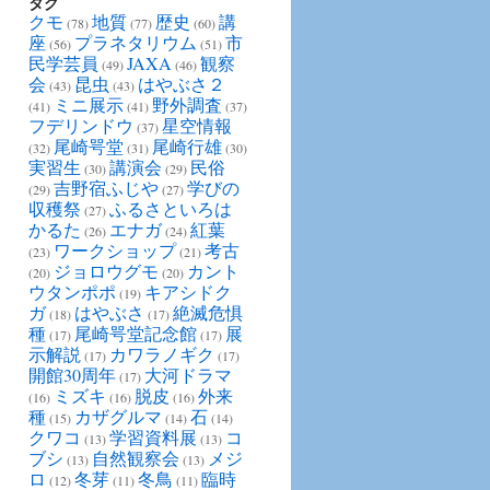
タグ
クモ
地質
歴史
講
(78)
(77)
(60)
座
プラネタリウム
市
(56)
(51)
民学芸員
JAXA
観察
(49)
(46)
会
昆虫
はやぶさ２
(43)
(43)
ミニ展示
野外調査
(41)
(41)
(37)
フデリンドウ
星空情報
(37)
尾崎咢堂
尾崎行雄
(32)
(31)
(30)
実習生
講演会
民俗
(30)
(29)
吉野宿ふじや
学びの
(29)
(27)
収穫祭
ふるさといろは
(27)
かるた
エナガ
紅葉
(26)
(24)
ワークショップ
考古
(23)
(21)
ジョロウグモ
カント
(20)
(20)
ウタンポポ
キアシドク
(19)
ガ
はやぶさ
絶滅危惧
(18)
(17)
種
尾崎咢堂記念館
展
(17)
(17)
示解説
カワラノギク
(17)
(17)
開館30周年
大河ドラマ
(17)
ミズキ
脱皮
外来
(16)
(16)
(16)
種
カザグルマ
石
(15)
(14)
(14)
クワコ
学習資料展
コ
(13)
(13)
ブシ
自然観察会
メジ
(13)
(13)
ロ
冬芽
冬鳥
臨時
(12)
(11)
(11)