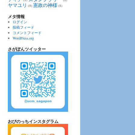
ヤマユリ
憲政の神様
(8)
(8)
メタ情報
ログイン
投稿フィード
コメントフィード
WordPress.org
さがぽんツイッター
おびのっちインスタグラム