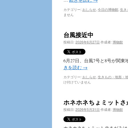
カテゴリー:
おしらせ
,
今日の博物館
,
生き
ません
台風接近中
投稿日:
2026年6月27日
作成者:
博物館
6月27日、台風7号と8号が関
きを読む
→
カテゴリー:
おしらせ
,
生きもの・地形・
け付けていません
ホネホネちょミットさ
投稿日:
2026年5月31日
作成者:
博物館
ホネホネちょミット＠さがみはら