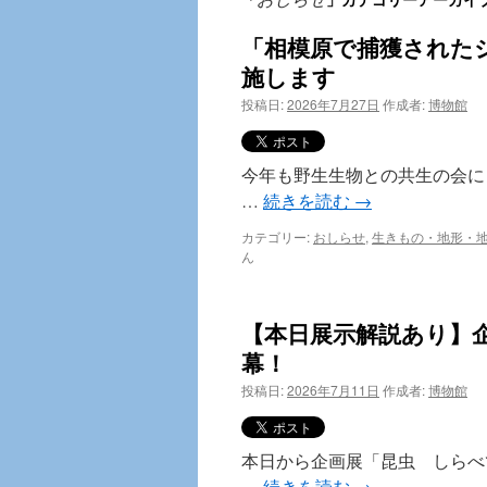
テ
「相模原で捕獲された
ン
施します
ツ
投稿日:
2026年7月27日
作成者:
博物館
へ
ス
今年も野生生物との共生の会に
…
続きを読む
→
キ
カテゴリー:
おしらせ
,
生きもの・地形・
ッ
ん
プ
【本日展示解説あり】
幕！
投稿日:
2026年7月11日
作成者:
博物館
本日から企画展「昆虫 しらべ
…
続きを読む
→