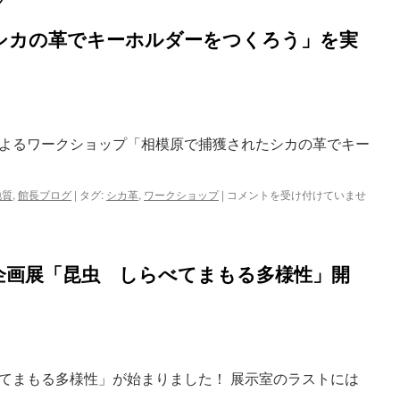
シカの革でキーホルダーをつくろう」を実
よるワークショップ「相模原で捕獲されたシカの革でキー
「相
地質
,
館長ブログ
|
タグ:
シカ革
,
ワークショップ
|
コメントを受け付けていませ
模
原
で
捕
企画展「昆虫 しらべてまもる多様性」開
獲
さ
れ
た
シ
カ
の
てまもる多様性」が始まりました！ 展示室のラストには
革