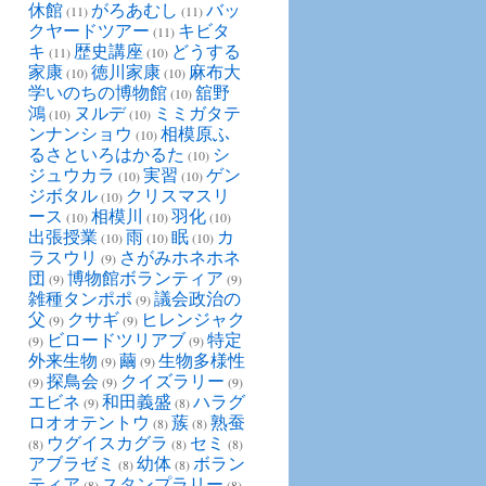
休館
がろあむし
バッ
(11)
(11)
クヤードツアー
キビタ
(11)
キ
歴史講座
どうする
(11)
(10)
家康
徳川家康
麻布大
(10)
(10)
学いのちの博物館
舘野
(10)
鴻
ヌルデ
ミミガタテ
(10)
(10)
ンナンショウ
相模原ふ
(10)
るさといろはかるた
シ
(10)
ジュウカラ
実習
ゲン
(10)
(10)
ジボタル
クリスマスリ
(10)
ース
相模川
羽化
(10)
(10)
(10)
出張授業
雨
眠
カ
(10)
(10)
(10)
ラスウリ
さがみホネホネ
(9)
団
博物館ボランティア
(9)
(9)
雑種タンポポ
議会政治の
(9)
父
クサギ
ヒレンジャク
(9)
(9)
ビロードツリアブ
特定
(9)
(9)
外来生物
繭
生物多様性
(9)
(9)
探鳥会
クイズラリー
(9)
(9)
(9)
エビネ
和田義盛
ハラグ
(9)
(8)
ロオオテントウ
蔟
熟蚕
(8)
(8)
ウグイスカグラ
セミ
(8)
(8)
(8)
アブラゼミ
幼体
ボラン
(8)
(8)
ティア
スタンプラリー
(8)
(8)