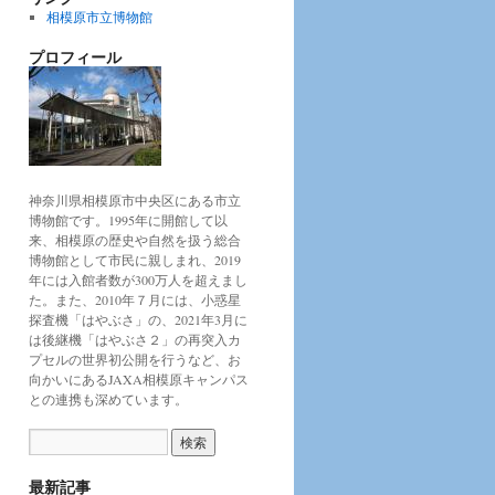
相模原市立博物館
プロフィール
神奈川県相模原市中央区にある市立
博物館です。1995年に開館して以
来、相模原の歴史や自然を扱う総合
博物館として市民に親しまれ、2019
年には入館者数が300万人を超えまし
た。また、2010年７月には、小惑星
探査機「はやぶさ」の、2021年3月に
は後継機「はやぶさ２」の再突入カ
プセルの世界初公開を行うなど、お
向かいにあるJAXA相模原キャンパス
との連携も深めています。
最新記事