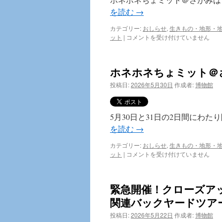
を読む
→
カテゴリー:
おしらせ
,
生きもの・地形・
ホ
ット
|
コメントを受け付けていません
ネ
ホ
ネ
ホネホネちょミット＠さ
ち
ょ
投稿日:
2026年5月30日
作成者:
博物館
ミ
ッ
ト
5月30日と31日の2日間にわ
さ
が
を読む
→
み
は
カテゴリー:
おしらせ
,
生きもの・地形・
ら、
ホ
ット
|
コメントを受け付けていません
1
ネ
日
ホ
目
ネ
緊急開催！クローズア
無
ち
事
ょ
関連バックヤードツアー
に
ミ
投稿日:
終
2026年5月22日
作成者:
博物館
ッ