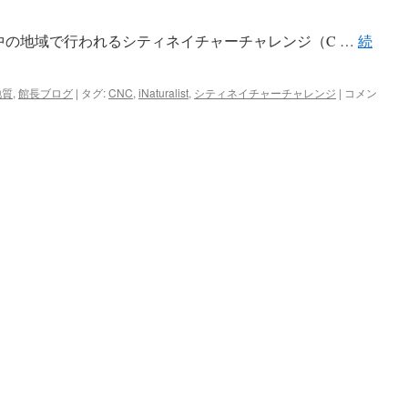
縄
館
文
研
界中の地域で行われるシティネイチャーチャレンジ（C …
土
続
究
器
報
は
告
第
本
地質
,
館長ブログ
|
タグ:
CNC
,
iNaturalist
,
シティネイチャーチャレンジ
|
コメン
34
日
集』
か
を
ら
刊
ス
行
タ
し
ー
ま
ト！
し
シ
た。
テ
は
ィ
ネ
イ
チ
ャ
ー
チ
ャ
レ
ン