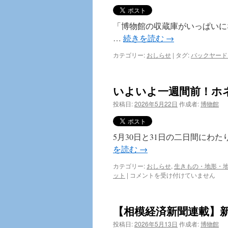
了！
ト
は
＠
さ
「博物館の収蔵庫がいっぱいに
が
…
続きを読む
→
み
は
カテゴリー:
おしらせ
|
タグ:
バックヤード
ら
2026、
開
幕！
いよいよ一週間前！ホネ
は
投稿日:
2026年5月22日
作成者:
博物館
5月30日と31日の二日間にわ
を読む
→
カテゴリー:
おしらせ
,
生きもの・地形・
い
ット
|
コメントを受け付けていません
よ
い
よ
【相模経済新聞連載】
一
週
投稿日:
2026年5月13日
作成者:
博物館