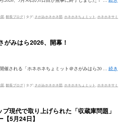
幕！
は
地質
,
館長ブログ
|
タグ:
さがみホネホネ団
,
ホネホネちょミット
,
ホネホネサミ
がみはら2026、開幕！
たり開催される「ホネホネちょミット＠さがみはら20 …
続き
地質
,
館長ブログ
|
タグ:
さがみホネホネ団
,
ホネホネちょミット
,
ホネホネサミ
ップ現代で取り上げられた「収蔵庫問題」
【5月24日】