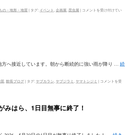
で
キ
【本
もの・地形・地質
|
タグ:
イベント
,
企画展
,
昆虫展
|
コメントを受け付けてい
ー
日
ホ
展
ル
示
ダ
解
ー
説
を
あ
つ
り】
く
企
ろ
画
う」
東地方へ接近しています。朝から断続的に強い雨が降り …
続
展
を
「昆
実
虫
施
し
台
地質
,
館長ブログ
|
タグ:
ヤブカラシ
,
ヤブジラミ
,
ヤマトシジミ
|
コメントを受
し
ら
風
ま
べ
接
す
て
近
は
ま
中
がみはら、1日目無事に終了！
も
は
る
多
様
性」
2026、5月30日の1日目が無事に終了しました！ …
開
続き