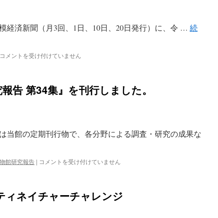
れ
た
「収
経済新聞（月3回、1日、10日、20日発行）に、令 …
蔵
続
庫
問
題」
【相
コメントを受け付けていません
関
模
連
経
バ
済
報告 第34集』を刊行しました。
ッ
新
ク
聞
ヤ
連
ー
載】
ド
新
ツ
は当館の定期刊行物で、各分野による調査・研究の成果な
た
ア
な
ー
価
【5
値
『相
物館研究報告
|
コメントを受け付けていません
月
が
模
24
見
原
日】
出
市
ティネイチャーチャレンジ
は
さ
立
れ
博
た
物