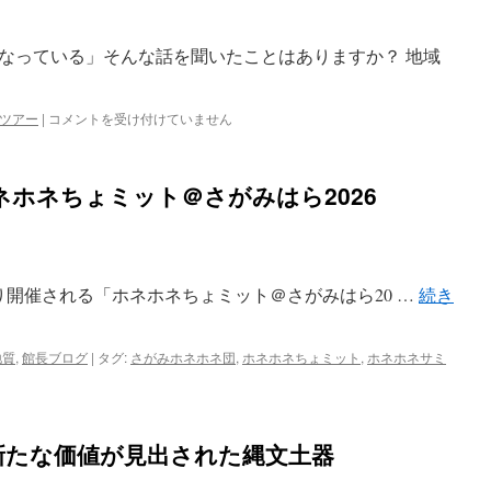
なっている」そんな話を聞いたことはありますか？ 地域
緊
ツアー
|
コメントを受け付けていません
急
開
催！
ホネちょミット＠さがみはら2026
ク
ロ
ー
ズ
ア
たり開催される「ホネホネちょミット＠さがみはら20 …
続き
ッ
プ
現
代
地質
,
館長ブログ
|
タグ:
さがみホネホネ団
,
ホネホネちょミット
,
ホネホネサミ
で
取
り
上
新たな価値が見出された縄文土器
げ
ら