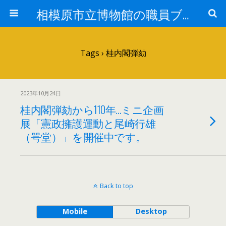
相模原市立博物館の職員ブログ
Tags › 桂内閣弾劾
2023年10月24日
桂内閣弾劾から110年…ミニ企画
展「憲政擁護運動と尾崎行雄
（咢堂）」を開催中です。
Back to top
Mobile
Desktop