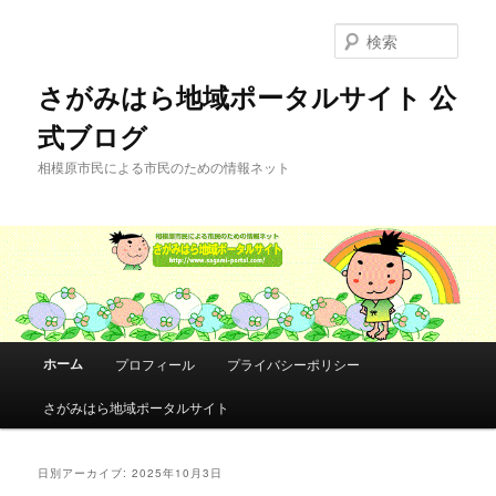
メ
サ
イ
ブ
検
ン
コ
索
コ
ン
さがみはら地域ポータルサイト 公
ン
テ
式ブログ
テ
ン
ン
ツ
相模原市民による市民のための情報ネット
ツ
へ
へ
移
移
動
動
メ
ホーム
プロフィール
プライバシーポリシー
イ
ン
さがみはら地域ポータルサイト
メ
ニ
ュ
日別アーカイブ:
2025年10月3日
ー