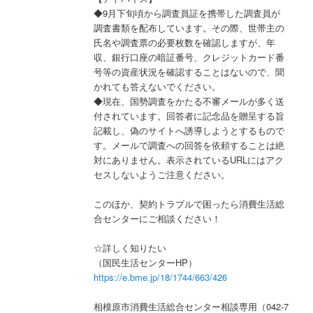
◆9月下旬頃から調査員証を携帯した調査員が
調査書類を配布しています。その際、世帯主の
氏名や調査票の必要枚数を確認しますが、年
収、銀行口座の暗証番号、クレジットカード番
号等の資産状況を確認することはないので、聞
かれても答えないでください。
◆現在、国勢調査をかたる不審メールが多く送
付されています。回答者に記念品を贈呈する旨
記載し、偽のサイトへ誘導しようとするもので
す。メールで調査への回答を依頼することは絶
対にありません。表示されているURLにはアク
セスしないようご注意ください。
このほか、契約トラブルで困ったら消費生活総
合センターにご相談ください！
☆詳しく知りたい
（国民生活センターHP）
https://e.bme.jp/18/1744/663/426
相模原市消費生活総合センター相談専用（042-7