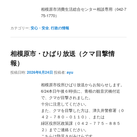
相模原市消費生活総合センター相談専用（042-7
75-1770）
カテゴリー:
安心・安全
,
行政の情報
相模原市・ひばり放送（クマ目撃情
報）
投稿日時:
2026年6月24日
投稿者:
ayu
相模原市役所ひばり放送からお知らせします。
6/24本日午後６時頃に、青根の観音沢橋付近
で、クマが目撃されました。
十分に注意してください。
また、クマを目撃した方は、津久井警察署（０
４２－７８０－０１１０）、または
緑区役所区政策課（０４２－７７５－８８５
２）までご連絡ください。
こちらは防災さがみはらです。