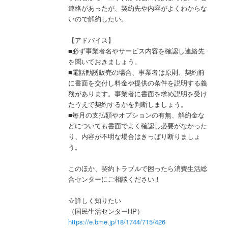
連絡があったが、契約先や内容がよくわからな
いので解約したい。
【アドバイス】
■必ず事業者名やサービス内容を確認し連絡先
を聞いておきましょう。
■電話勧誘販売の場合、事業者は原則、契約前
に書面を交付し料金や提供の条件を説明する義
務があります。事業者に書面を求め説明を受け
たうえで契約するかを判断しましょう。
■毎月の支払額やオプションの有無、解約金な
どについても書面でよく確認し必要がなかった
り、内容が不明な場合はきっぱり断りましょ
う。
このほか、契約トラブルで困ったら消費生活総
合センターにご相談ください！
☆詳しく知りたい
（国民生活センターHP）
https://e.bme.jp/18/1744/715/426