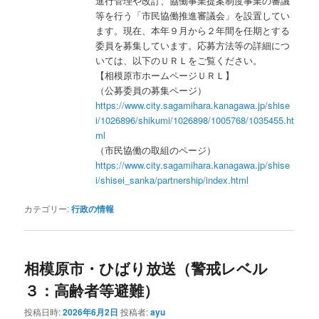
進行管理や改訂、協働事業提案制度事業の審議
等を行う「市民協働推進審議会」を設置してい
ます。現在、本年９月から２年間を任期とする
委員を募集しています。応募方法等の詳細につ
いては、以下のＵＲＬをご覧ください。
【相模原市ホームページＵＲＬ】
（公募委員の募集ページ）
https://www.city.sagamihara.kanagawa.jp/shise
i/1026896/shikumi/1026898/1005768/1035455.ht
ml
（市民協働の取組のページ）
https://www.city.sagamihara.kanagawa.jp/shise
i/shisei_sanka/partnership/index.html
カテゴリー:
行政の情報
相模原市・ひばり放送（警戒レベル
３：高齢者等避難）
投稿日時:
2026年6月2日
投稿者:
ayu