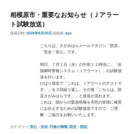
相模原市・重要なお知らせ（Ｊアラー
ト試験放送）
投稿日時:
2026年6月30日
投稿者:
ayu
こちらは、さがみはらメールマガジン「防災」
「安全・安心」です。
明日、７月１日（水）の午前１１時頃に、「全
国瞬時警報システム（Ｊアラート）」の試験放
送を行います。
ひばり放送で「これは、Ｊアラートのテストで
す。」を３回繰り返し、その後「こちらは、防
災さがみはらです。」と放送が流れます。
これは、国からの緊急情報を市民の皆様に確実
にお伝えするための試験放送ですので、ご理
解・ご協力をお願いいたします。
カテゴリー:
安心・安全
,
行政の情報
,
防災・防犯