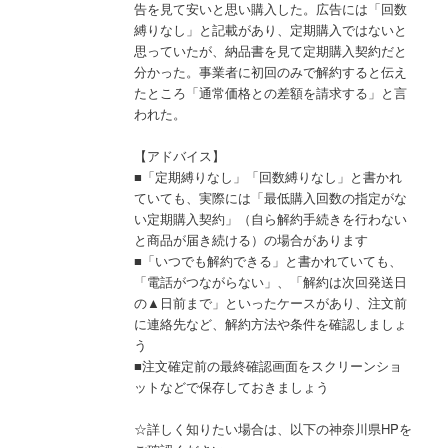
告を見て安いと思い購入した。広告には「回数
縛りなし」と記載があり、定期購入ではないと
思っていたが、納品書を見て定期購入契約だと
分かった。事業者に初回のみで解約すると伝え
たところ「通常価格との差額を請求する」と言
われた。
【アドバイス】
■「定期縛りなし」「回数縛りなし」と書かれ
ていても、実際には「最低購入回数の指定がな
い定期購入契約」（自ら解約手続きを行わない
と商品が届き続ける）の場合があります
■「いつでも解約できる」と書かれていても、
「電話がつながらない」、「解約は次回発送日
の▲日前まで」といったケースがあり、注文前
に連絡先など、解約方法や条件を確認しましょ
う
■注文確定前の最終確認画面をスクリーンショ
ットなどで保存しておきましょう
☆詳しく知りたい場合は、以下の神奈川県HPを