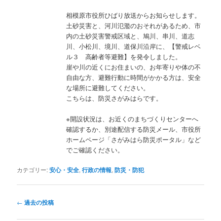
相模原市役所ひばり放送からお知らせします。
土砂災害と、河川氾濫のおそれがあるため、市
内の土砂災害警戒区域と、鳩川、串川、道志
川、小松川、境川、道保川沿岸に、【警戒レベ
ル３ 高齢者等避難】を発令しました。
崖や川の近くにお住まいの、お年寄りや体の不
自由な方、避難行動に時間がかかる方は、安全
な場所に避難してください。
こちらは、防災さがみはらです。
※開設状況は、お近くのまちづくりセンターへ
確認するか、別途配信する防災メール、市役所
ホームページ「さがみはら防災ポータル」など
でご確認ください。
カテゴリー:
安心・安全
,
行政の情報
,
防災・防犯
投
←
過去の投稿
稿