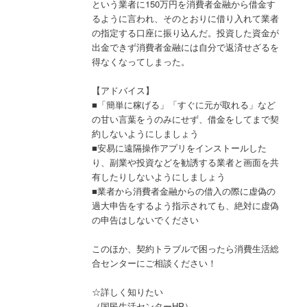
という業者に150万円を消費者金融から借金す
るように言われ、そのとおりに借り入れて業者
の指定する口座に振り込んだ。投資した資金が
出金できず消費者金融には自分で返済せざるを
得なくなってしまった。
【アドバイス】
■「簡単に稼げる」「すぐに元が取れる」など
の甘い言葉をうのみにせず、借金をしてまで契
約しないようにしましょう
■安易に遠隔操作アプリをインストールした
り、副業や投資などを勧誘する業者と画面を共
有したりしないようにしましょう
■業者から消費者金融からの借入の際に虚偽の
過大申告をするよう指示されても、絶対に虚偽
の申告はしないでください
このほか、契約トラブルで困ったら消費生活総
合センターにご相談ください！
☆詳しく知りたい
（国民生活センターHP）