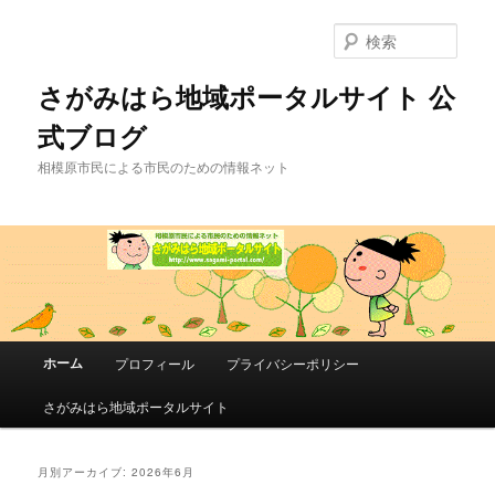
メ
サ
イ
ブ
検
ン
コ
索
コ
ン
さがみはら地域ポータルサイト 公
ン
テ
式ブログ
テ
ン
ン
ツ
相模原市民による市民のための情報ネット
ツ
へ
へ
移
移
動
動
メ
ホーム
プロフィール
プライバシーポリシー
イ
ン
さがみはら地域ポータルサイト
メ
ニ
ュ
月別アーカイブ:
2026年6月
ー