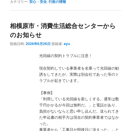
カテゴリー:
安心・安全
,
行政の情報
相模原市・消費生活総合センターから
のお知らせ
投稿日時:
2026年6月26日
投稿者:
ayu
光回線の契約トラブルに注意！
現在契約している事業者を名乗って光回線の勧
誘をしてきたが、実際は別会社であった等のト
ラブルが起きています。
【事例】
「利用している光回線を新しくする。通常は数
千円かかるが今回は無料だ。」と電話があり、
負担がないならと思い申し込んだ。送られてき
た申込書の相手方は現在の契約事業者ではなか
った。
事業者から「工事日が明後日に決まった。」と