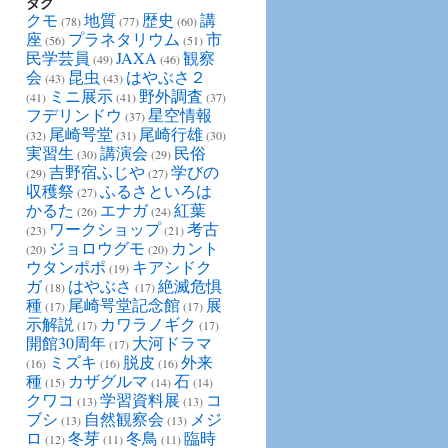
タグ
クモ
地質
歴史
講
(78)
(77)
(60)
座
プラネタリウム
市
(56)
(51)
民学芸員
JAXA
観察
(49)
(46)
会
昆虫
はやぶさ２
(43)
(43)
ミニ展示
野外調査
(41)
(41)
(37)
フデリンドウ
星空情報
(37)
尾崎咢堂
尾崎行雄
(32)
(31)
(30)
実習生
講演会
民俗
(30)
(29)
吉野宿ふじや
学びの
(29)
(27)
収穫祭
ふるさといろは
(27)
かるた
エナガ
紅葉
(26)
(24)
ワークショップ
考古
(23)
(21)
ジョロウグモ
カント
(20)
(20)
ウタンポポ
キアシドク
(19)
ガ
はやぶさ
絶滅危惧
(18)
(17)
種
尾崎咢堂記念館
展
(17)
(17)
示解説
カワラノギク
(17)
(17)
開館30周年
大河ドラマ
(17)
ミズキ
脱皮
外来
(16)
(16)
(16)
種
カザグルマ
石
(15)
(14)
(14)
クワコ
学習資料展
コ
(13)
(13)
ブシ
自然観察会
メジ
(13)
(13)
ロ
冬芽
冬鳥
臨時
(12)
(11)
(11)