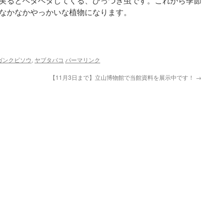
実るとベタベタしてくる、ひっつき虫です。これから季節
なかなかやっかいな植物になります。
ガンクビソウ
,
ヤブタバコ
パーマリンク
【11月3日まで】立山博物館で当館資料を展示中です！
→