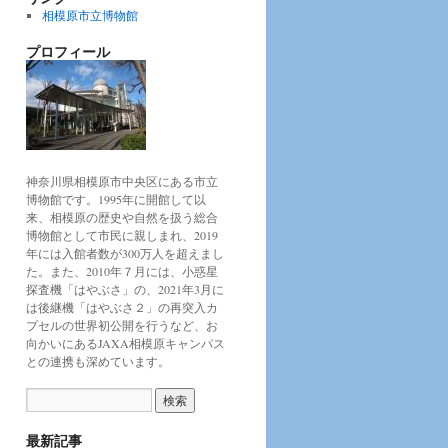
相模原市立博物館
プロフィール
神奈川県相模原市中央区にある市立
博物館です。1995年に開館して以
来、相模原の歴史や自然を扱う総合
博物館として市民に親しまれ、2019
年には入館者数が300万人を超えまし
た。また、2010年７月には、小惑星
探査機「はやぶさ」の、2021年3月に
は後継機「はやぶさ２」の再突入カ
プセルの世界初公開を行うなど、お
向かいにあるJAXA相模原キャンパス
との連携も深めています。
最新記事