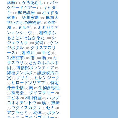
休館
がろあむし
バッ
(11)
(11)
クヤードツアー
キビタ
(11)
キ
歴史講座
どうする
(11)
(10)
家康
徳川家康
麻布大
(10)
(10)
学いのちの博物館
舘野
(10)
鴻
ヌルデ
ミミガタテ
(10)
(10)
ンナンショウ
相模原ふ
(10)
るさといろはかるた
シ
(10)
ジュウカラ
実習
ゲン
(10)
(10)
ジボタル
クリスマスリ
(10)
ース
相模川
羽化
(10)
(10)
(10)
出張授業
雨
眠
カ
(10)
(10)
(10)
ラスウリ
さがみホネホネ
(9)
団
博物館ボランティア
(9)
(9)
雑種タンポポ
議会政治の
(9)
父
クサギ
ヒレンジャク
(9)
(9)
ビロードツリアブ
特定
(9)
(9)
外来生物
繭
生物多様性
(9)
(9)
探鳥会
クイズラリー
(9)
(9)
(9)
エビネ
和田義盛
ハラグ
(9)
(8)
ロオオテントウ
蔟
熟蚕
(8)
(8)
ウグイスカグラ
セミ
(8)
(8)
(8)
アブラゼミ
幼体
ボラン
(8)
(8)
ティア
スタンプラリー
(8)
(8)