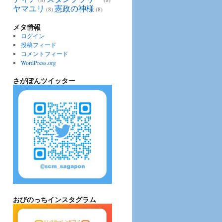
ヤマユリ
憲政の神様
(8)
(8)
メタ情報
ログイン
投稿フィード
コメントフィード
WordPress.org
さがぽんツイッター
おびのっちインスタグラム