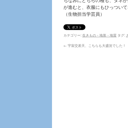
ちなみにどちらの種も、タネが
が進むと、衣服にもひっついて
（生物担当学芸員）
カテゴリー:
生きもの・地形・地質
タグ:
←
宇宙交差天、こちらも大盛況でした！