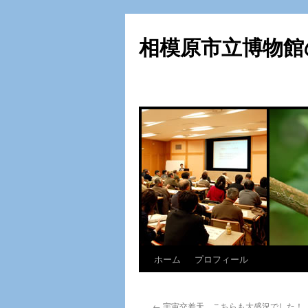
相模原市立博物館
ホーム
プロフィール
コ
ン
←
宇宙交差天、こちらも大盛況でした！