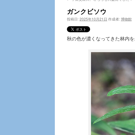
テ
ガンクビソウ
ン
投稿日:
2025年10月21日
作成者:
博物館
ツ
へ
秋の色が濃くなってきた林内を
ス
キ
ッ
プ