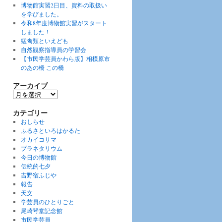
博物館実習2日目、資料の取扱い
を学びました。
令和8年度博物館実習がスタート
しました！
猛禽類といえども
自然観察指導員の学習会
【市民学芸員かわら版】相模原市
のあの橋 この橋
アーカイブ
ア
ー
カ
カテゴリー
イ
おしらせ
ブ
ふるさといろはかるた
オカイコサマ
プラネタリウム
今日の博物館
伝統的七夕
吉野宿ふじや
報告
天文
学芸員のひとりごと
尾崎咢堂記念館
市民学芸員